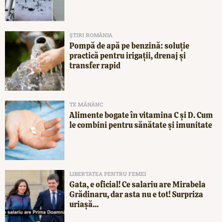
ȘTIRI ROMÂNIA
Pompă de apă pe benzină: soluție
practică pentru irigații, drenaj și
transfer rapid
TE MĂNÂNC
Alimente bogate în vitamina C și D. Cum
le combini pentru sănătate și imunitate
LIBERTATEA PENTRU FEMEI
Gata, e oficial! Ce salariu are Mirabela
Grădinaru, dar asta nu e tot! Surpriza
uriașă...