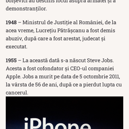
bolșevici au deschis focul asupra armatei și a
demonstranților.
1948
– Ministrul de Justiție al României, de la
acea vreme, Lucrețiu Pătrășcanu a fost demis
abuziv, după care a fost arestat, judecat și
executat.
1955
– La această dată s-a născut Steve Jobs.
Acesta a fost cofondator și CEO-ul companiei
Apple. Jobs a murit pe data de 5 octombrie 2011,
la vârsta de 56 de ani, după ce a pierdut lupta cu
cancerul.