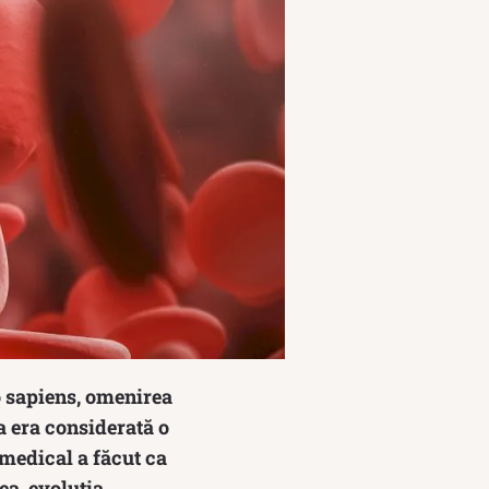
o sapiens, omenirea
la era considerată o
 medical a făcut ca
tea, evoluția