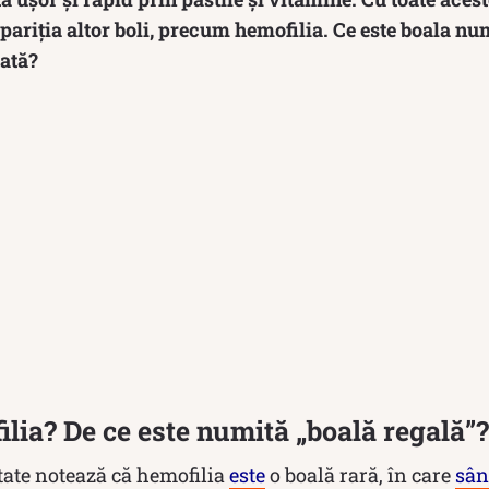
 apariția altor boli, precum hemofilia. Ce este boala nu
tată?
ilia? De ce este numită „boală regală”?
tate notează că hemofilia
este
o boală rară, în care
sân