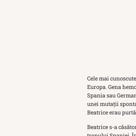
Cele mai cunoscute 
Europa. Gena hemofi
Spania sau Germani
unei mutații sponta
Beatrice erau purtă
Beatrice s-a căsăto
tronului Spaniei. Î