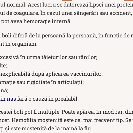
ul normal. Acest lucru se datorează lipsei unei protei
ul de coagulare. În cazul unei sângerări sau accident,
e pot avea hemoragie internă.
boli diferă de la persoană la persoană, în funcție de 
nt în organism.
cesivă în urma tăieturilor sau rănilor;
te;
nexplicabilă după aplicarea vaccinurilor;
amație sau rigiditate în articulații;
ină;
in nas
fără o cauză în prealabil.
estei boli pot fi multiple. Poate apărea, în mod rar, di
cer. Hemofilia moștenită este cel mai frecvent tip. S
ți și este moștenită de la mamă la fiu.