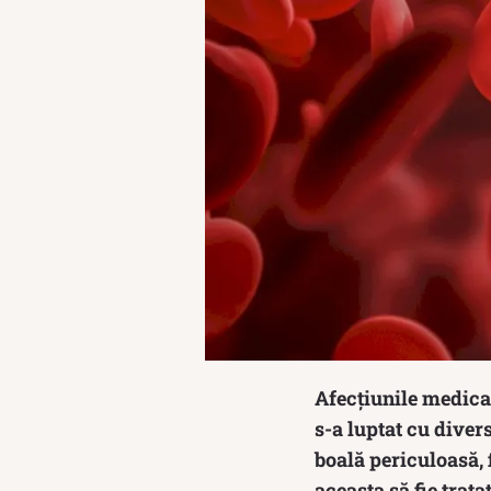
Afecțiunile medica
s-a luptat cu divers
boală periculoasă, 
aceasta să fie trata