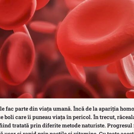
le fac parte din viața umană. Încă de la apariția hom
e boli care îi puneau viața în pericol. În trecut, răcea
fiind tratată prin diferite metode naturiste. Progresul
tă ușor și rapid prin pastile și vitamine. Cu toate aces