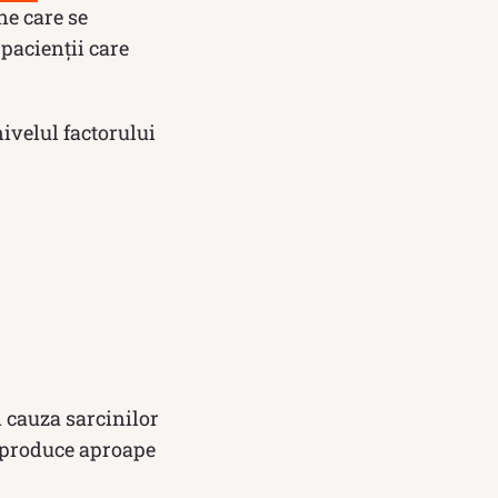
ne care se
 pacienții care
nivelul factorului
n cauza sarcinilor
e produce aproape