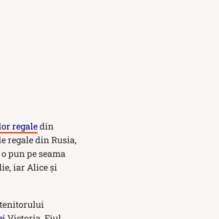
lor regale
din
le regale din Rusia,
i o pun pe seama
e, iar Alice și
tenitorului
ei
Victoria. Fiul