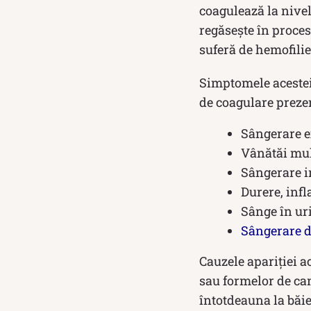
coagulează la nivel
regăsește în proces
suferă de hemofili
Simptomele acestei 
de coagulare preze
Sângerare ex
Vânătăi mul
Sângerare i
Durere, infl
Sânge în ur
Sângerare d
Cauzele apariției ac
sau formelor de can
întotdeauna la băie