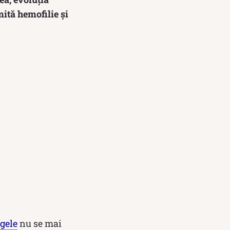
mită hemofilie și
gele
nu se mai