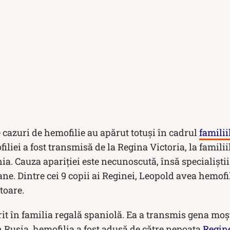
cazuri de hemofilie au apărut totuși în cadrul
familii
liei a fost transmisă de la Regina Victoria, la familii
a. Cauza apariției este necunoscută, însă specialiști
ne. Dintre cei 9 copii ai Reginei, Leopold avea hemofili
toare.
rit în familia regală spaniolă. Ea a transmis gena moș
n Rusia, hemofilia a fost adusă de către nepoata
Regin