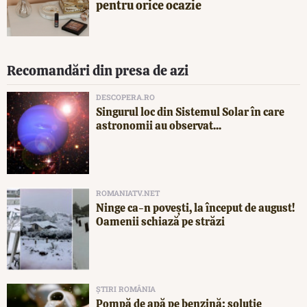
pentru orice ocazie
Recomandări din presa de azi
DESCOPERA.RO
Singurul loc din Sistemul Solar în care
astronomii au observat...
ROMANIATV.NET
Ninge ca-n povești, la început de august!
Oamenii schiază pe străzi
ȘTIRI ROMÂNIA
Pompă de apă pe benzină: soluție