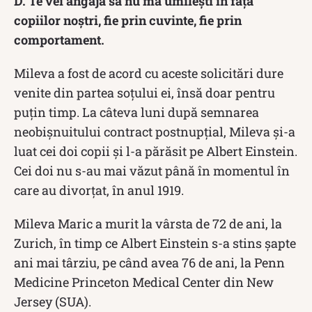
D. Te vei angaja să nu mă umilești în fața
copiilor noștri, fie prin cuvinte, fie prin
comportament.
Mileva a fost de acord cu aceste solicitări dure
venite din partea soţului ei, însă doar pentru
puţin timp. La câteva luni după semnarea
neobişnuitului contract postnupţial, Mileva şi-a
luat cei doi copii şi l-a părăsit pe Albert Einstein.
Cei doi nu s-au mai văzut până în momentul în
care au divorţat, în anul 1919.
Mileva Maric a murit la vârsta de 72 de ani, la
Zurich, în timp ce Albert Einstein s-a stins șapte
ani mai târziu, pe când avea 76 de ani, la Penn
Medicine Princeton Medical Center din New
Jersey (SUA).