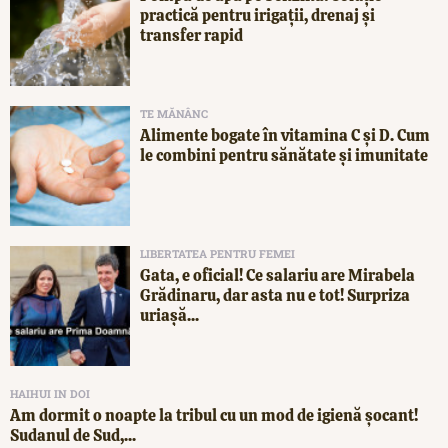
practică pentru irigații, drenaj și
transfer rapid
TE MĂNÂNC
Alimente bogate în vitamina C și D. Cum
le combini pentru sănătate și imunitate
LIBERTATEA PENTRU FEMEI
Gata, e oficial! Ce salariu are Mirabela
Grădinaru, dar asta nu e tot! Surpriza
uriașă...
HAIHUI IN DOI
Am dormit o noapte la tribul cu un mod de igienă șocant!
Sudanul de Sud,...