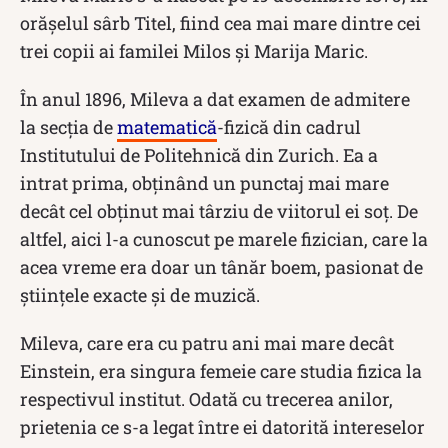
orăşelul sârb Titel, fiind cea mai mare dintre cei
trei copii ai familei Milos şi Marija Maric.
În anul 1896, Mileva a dat examen de admitere
la secţia de
matematică
-fizică din cadrul
Institutului de Politehnică din Zurich. Ea a
intrat prima, obţinând un punctaj mai mare
decât cel obținut mai târziu de viitorul ei soț. De
altfel, aici l-a cunoscut pe marele fizician, care la
acea vreme era doar un tânăr boem, pasionat de
ştiinţele exacte și de muzică.
Mileva, care era cu patru ani mai mare decât
Einstein, era singura femeie care studia fizica la
respectivul institut. Odată cu trecerea anilor,
prietenia ce s-a legat între ei datorită intereselor