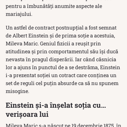
pentru a îmbunătăți anumite aspecte ale
mariajului.
Un astfel de contract postnupțial a fost semnat
de Albert Einstein şi de prima soţie a acestuia,
Mileva Maric. Geniul fizicii a reuşit prin
atitudinea și prin comportamentul său îşi ducă
nevasta în pragul disperării. Iar când căsnicia
lor a ajuns în punctul de a se destrăma, Einstein
i-a prezentat soţiei un cotract care conținea un
set de reguli cel puțin absurde ca să nu spunem
misogine.
Einstein și-a înșelat soția cu…
verișoara lui
Mileva Maric s-a născut pe 19 decembrie 1875, în