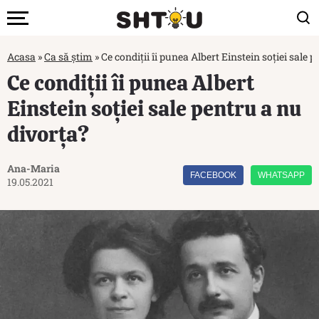
Acasa
»
Ca să știm
»
Ce condiții îi punea Albert Einstein soției sale 
Ce condiții îi punea Albert
Einstein soției sale pentru a nu
divorța?
Ana-Maria
FACEBOOK
WHATSAPP
19.05.2021