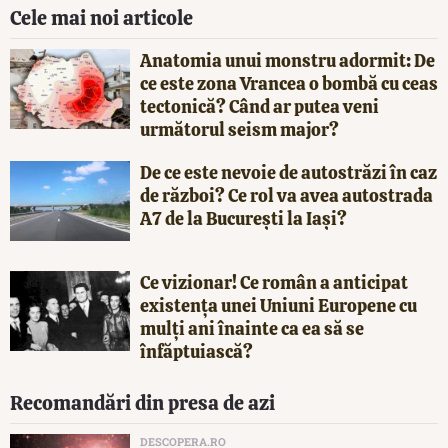
Cele mai noi articole
Anatomia unui monstru adormit: De
ce este zona Vrancea o bombă cu ceas
tectonică? Când ar putea veni
următorul seism major?
De ce este nevoie de autostrăzi în caz
de război? Ce rol va avea autostrada
A7 de la București la Iași?
Ce vizionar! Ce român a anticipat
existența unei Uniuni Europene cu
mulți ani înainte ca ea să se
înfăptuiască?
Recomandări din presa de azi
DESCOPERA.RO