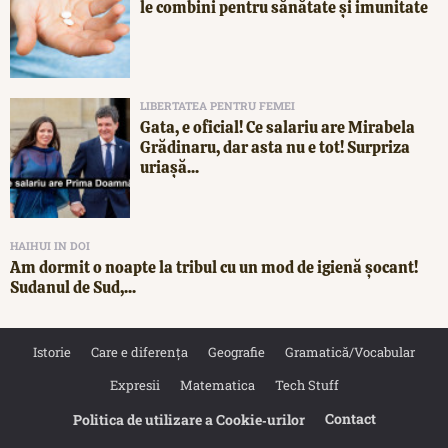
le combini pentru sănătate și imunitate
LIBERTATEA PENTRU FEMEI
Gata, e oficial! Ce salariu are Mirabela
Grădinaru, dar asta nu e tot! Surpriza
uriașă...
HAIHUI IN DOI
Am dormit o noapte la tribul cu un mod de igienă șocant!
Sudanul de Sud,...
Istorie
Care e diferența
Geografie
Gramatică/Vocabular
Expresii
Matematica
Tech Stuff
Contact
Politica de utilizare a Cookie‐urilor