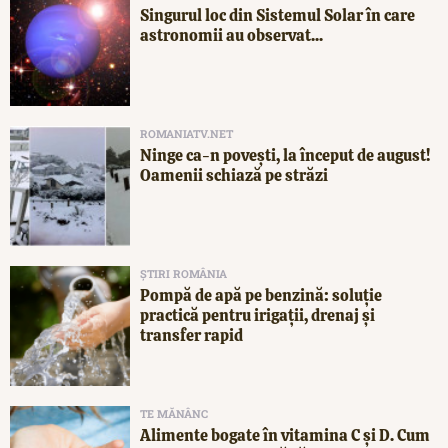
Singurul loc din Sistemul Solar în care
astronomii au observat...
ROMANIATV.NET
Ninge ca-n povești, la început de august!
Oamenii schiază pe străzi
ȘTIRI ROMÂNIA
Pompă de apă pe benzină: soluție
practică pentru irigații, drenaj și
transfer rapid
TE MĂNÂNC
Alimente bogate în vitamina C și D. Cum