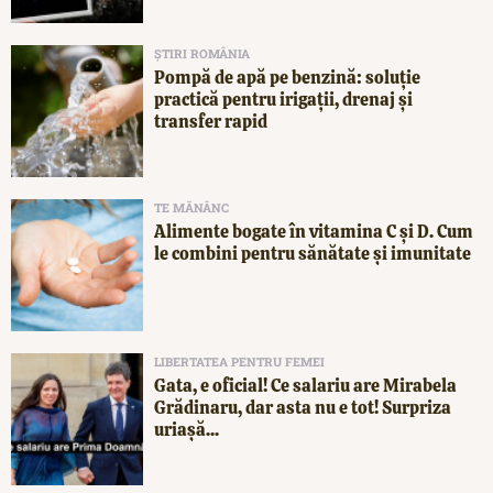
ȘTIRI ROMÂNIA
Pompă de apă pe benzină: soluție
practică pentru irigații, drenaj și
transfer rapid
TE MĂNÂNC
Alimente bogate în vitamina C și D. Cum
le combini pentru sănătate și imunitate
LIBERTATEA PENTRU FEMEI
Gata, e oficial! Ce salariu are Mirabela
Grădinaru, dar asta nu e tot! Surpriza
uriașă...