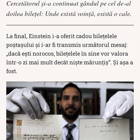
Cercetătorul și-a continuat gândul pe cel de-al
doilea bilețel: Unde există voință, există o cale.
La final, Einstein i-a oferit cadou bilețelele
poștașului și i-ar fi transmis următorul mesaj:
„dacă ești norocos, bilețelele în sine vor valora
într-o zi mai mult decât niște mărunțiș”. Și așa a
fost.