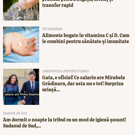
transfer rapid
TE MĂNÂNC
Alimente bogate în vitamina C și D. Cum
le combini pentru sănătate și imunitate
LIBERTATEA PENTRU FEMEI
Gata, e oficial! Ce salariu are Mirabela
Grădinaru, dar asta nu e tot! Surpriza
uriașă...
HAIHUI IN DOI
Am dormit o noapte la tribul cu un mod de igienă șocant!
Sudanul de Sud,...