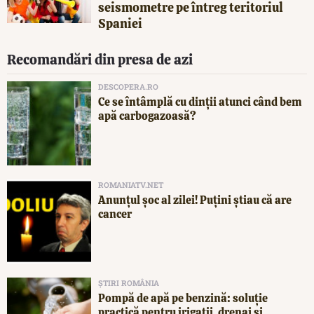
seismometre pe întreg teritoriul
Spaniei
Recomandări din presa de azi
DESCOPERA.RO
Ce se întâmplă cu dinții atunci când bem
apă carbogazoasă?
ROMANIATV.NET
Anunţul şoc al zilei! Puţini ştiau că are
cancer
ȘTIRI ROMÂNIA
Pompă de apă pe benzină: soluție
practică pentru irigații, drenaj și