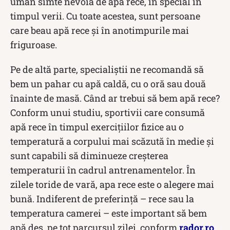
uman simte nevoia de apă rece, în special în
timpul verii. Cu toate acestea, sunt persoane
care beau apă rece și în anotimpurile mai
friguroase.
Pe de altă parte, specialiştii ne recomandă să
bem un pahar cu apă caldă, cu o oră sau două
înainte de masă. Când ar trebui să bem apă rece?
Conform unui studiu, sportivii care consumă
apă rece în timpul exerciţiilor fizice au o
temperatură a corpului mai scăzută în medie şi
sunt capabili să diminueze creşterea
temperaturii în cadrul antrenamentelor. În
zilele toride de vară, apa rece este o alegere mai
bună. Indiferent de preferinţă – rece sau la
temperatura camerei – este important să bem
apă des, pe tot parcursul zilei, conform
rador.ro
.