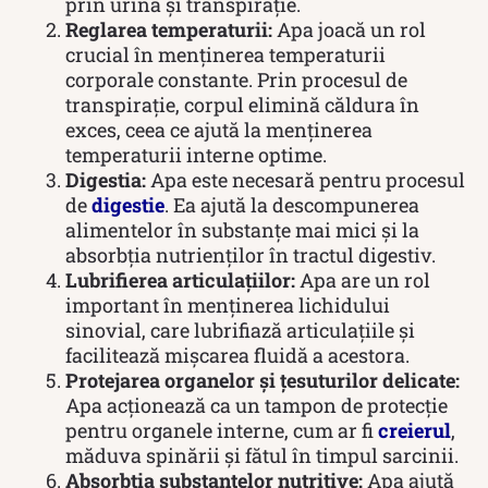
prin urină și transpirație.
Reglarea temperaturii:
Apa joacă un rol
crucial în menținerea temperaturii
corporale constante. Prin procesul de
transpirație, corpul elimină căldura în
exces, ceea ce ajută la menținerea
temperaturii interne optime.
Digestia:
Apa este necesară pentru procesul
de
digestie
. Ea ajută la descompunerea
alimentelor în substanțe mai mici și la
absorbția nutrienților în tractul digestiv.
Lubrifierea articulațiilor:
Apa are un rol
important în menținerea lichidului
sinovial, care lubrifiază articulațiile și
facilitează mișcarea fluidă a acestora.
Protejarea organelor și țesuturilor delicate:
Apa acționează ca un tampon de protecție
pentru organele interne, cum ar fi
creierul
,
măduva spinării și fătul în timpul sarcinii.
Absorbția substanțelor nutritive:
Apa ajută