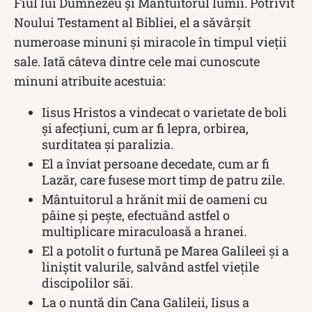
Fiul lui Dumnezeu și Mântuitorul lumii. Potrivit
Noului Testament al Bibliei, el a săvârșit
numeroase minuni și miracole în timpul vieții
sale. Iată câteva dintre cele mai cunoscute
minuni atribuite acestuia:
Iisus Hristos a vindecat o varietate de boli
și afecțiuni, cum ar fi lepra, orbirea,
surditatea și paralizia.
El a înviat persoane decedate, cum ar fi
Lazăr, care fusese mort timp de patru zile.
Mântuitorul a hrănit mii de oameni cu
pâine și pește, efectuând astfel o
multiplicare miraculoasă a hranei.
El a potolit o furtună pe Marea Galileei și a
liniștit valurile, salvând astfel viețile
discipolilor săi.
La o nuntă din Cana Galileii, Iisus a