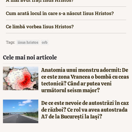
Cum arată locul în care s-a născut Iisus Hristos?
Ce limbă vorbea Iisus Hristos?
Tags:
iisus hristos
orb
Cele mai noi articole
Anatomia unui monstru adormit: De
ce este zona Vrancea o bombă cu ceas
tectonică? Când ar putea veni
următorul seism major?
De ce este nevoie de autostrăzi în caz
de război? Ce rol va avea autostrada
A7 de la București la Iași?