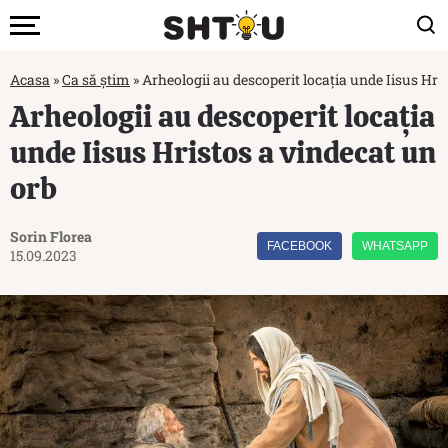
Acasa
»
Ca să știm
»
Arheologii au descoperit locația unde Iisus Hri
Arheologii au descoperit locația
unde Iisus Hristos a vindecat un
orb
Sorin Florea
FACEBOOK
WHATSAPP
15.09.2023