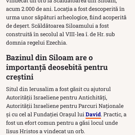
vindecat un orb la Scăldătoarea din Siloam,
acum 2.000 de ani. Locația a fost descoperită în
urma unor săpături arheologice, fiind acoperită
de deșert. Scăldătoarea Siloamului a fost
construită în secolul al VIII-lea î. de Hr. sub
domnia regelui Ezechia.
Bazinul din Siloam are o
importanță deosebită pentru
creștini
Situl din Ierusalim a fost găsit cu ajutorul
Autorității Israeliene pentru Antichități,
Autorității Israeliene pentru Parcuri Naționale
și cu cel al Fundației Orașul lui
David
. Practic, a
fost un efort comun pentru a găsi locul unde
Iisus Hristos a vindecat un orb.