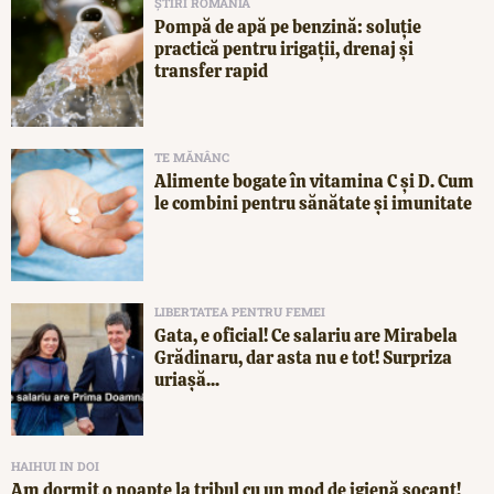
ȘTIRI ROMÂNIA
Pompă de apă pe benzină: soluție
practică pentru irigații, drenaj și
transfer rapid
TE MĂNÂNC
Alimente bogate în vitamina C și D. Cum
le combini pentru sănătate și imunitate
LIBERTATEA PENTRU FEMEI
Gata, e oficial! Ce salariu are Mirabela
Grădinaru, dar asta nu e tot! Surpriza
uriașă...
HAIHUI IN DOI
Am dormit o noapte la tribul cu un mod de igienă șocant!