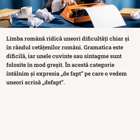
Limba română ridică uneori dificultăți chiar și
în rândul cetățenilor români. Gramatica este
dificilă, iar unele cuvinte sau sintagme sunt
folosite în mod greșit. În acestă categorie
întâlnim și expresia „de fapt” pe care o vedem
uneori scrisă „defapt”.