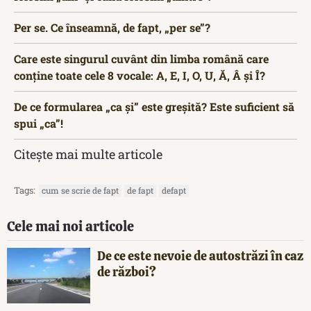
Per se. Ce înseamnă, de fapt, „per se”?
Care este singurul cuvânt din limba română care
conține toate cele 8 vocale: A, E, I, O, U, Ă, Â și Î?
De ce formularea „ca și” este greșită? Este suficient să
spui „ca”!
Citește mai multe articole
Tags:
cum se scrie de fapt
de fapt
defapt
Cele mai noi articole
De ce este nevoie de autostrăzi în caz
de război?