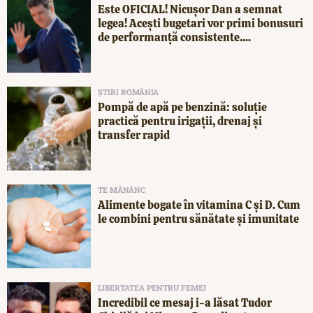
Este OFICIAL! Nicușor Dan a semnat
legea! Acești bugetari vor primi bonusuri
de performanță consistente....
ȘTIRI ROMÂNIA
Pompă de apă pe benzină: soluție
practică pentru irigații, drenaj și
transfer rapid
TE MĂNÂNC
Alimente bogate în vitamina C și D. Cum
le combini pentru sănătate și imunitate
LIBERTATEA PENTRU FEMEI
Incredibil ce mesaj i-a lăsat Tudor