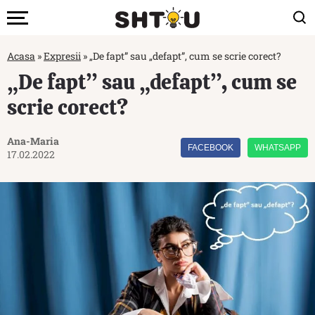
Acasa
»
Expresii
»
„De fapt” sau „defapt”, cum se scrie corect?
„De fapt” sau „defapt”, cum se
scrie corect?
Ana-Maria
FACEBOOK
WHATSAPP
17.02.2022