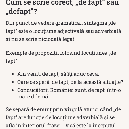
Cum se scrie corect, „de fapt” sau
„defapt”?
Din punct de vedere gramatical, sintagma „de
fapt” este o locuțiune adjectivală sau adverbială
și nu se scrie niciodată legat.
Exemple de propoziții folosind locuțiunea „de
fapt”:
Am venit, de fapt, să îți aduc ceva.
Oare ce speră, de fapt, de la această situație?
Conducătorii României sunt, de fapt, într-o
mare dilemă.
Se separă de enunț prin virgulă atunci când „de
fapt” are funcție de locuțiune adverbială și se
află în interiorul frazei. Dacă este la începutul