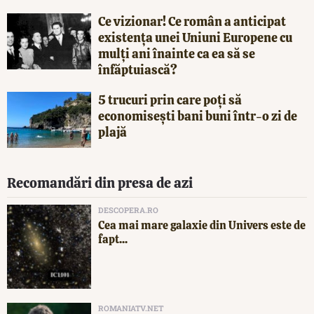
Ce vizionar! Ce român a anticipat
existența unei Uniuni Europene cu
mulți ani înainte ca ea să se
înfăptuiască?
5 trucuri prin care poți să
economisești bani buni într-o zi de
plajă
Recomandări din presa de azi
DESCOPERA.RO
Cea mai mare galaxie din Univers este de
fapt...
ROMANIATV.NET