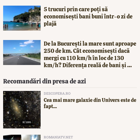
5 trucuri prin care poți să
economisești bani buni într-o zi de
plajă
De la București la mare sunt aproape
250 de km. Cât economisești dacă
mergi cu 110 km/h în loc de 130
km/h? Diferența reală de bani și ...
Recomandări din presa de azi
DESCOPERA.RO
Cea mai mare galaxie din Univers este de
fapt...
ROMANIATV.NET