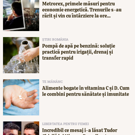
Metrorex, primele măsuri pentru
economie energetică. Trenurile s-au
rărit și vin cu întârziere la ore...
ȘTIRI ROMÂNIA
Pompă de apă pe benzină: soluție
practică pentru irigații, drenaj și
transfer rapid
TE MĂNÂNC
Alimente bogate în vitamina C și D. Cum
le combini pentru sănătate și imunitate
LIBERTATEA PENTRU FEMEI
Incredibil ce mesaj i-a lăsat Tudor