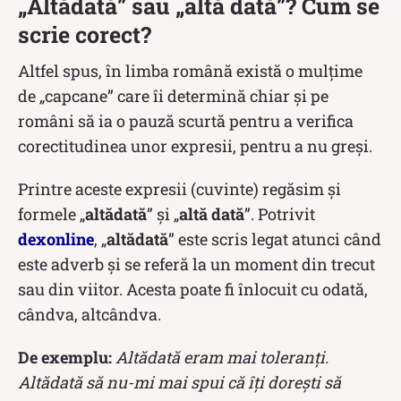
„Altădată” sau „altă dată”? Cum se
scrie corect?
Altfel spus, în limba română există o mulțime
de „capcane” care îi determină chiar și pe
români să ia o pauză scurtă pentru a verifica
corectitudinea unor expresii, pentru a nu greși.
Printre aceste expresii (cuvinte) regăsim și
formele „
altădată
” și „
altă dată
”. Potrivit
dexonline
, „
altădată
” este scris legat atunci când
este adverb și se referă la un moment din trecut
sau din viitor. Acesta poate fi înlocuit cu odată,
cândva, altcândva.
De exemplu:
Altădată eram mai toleranți.
Altădată să nu-mi mai spui că îți dorești să