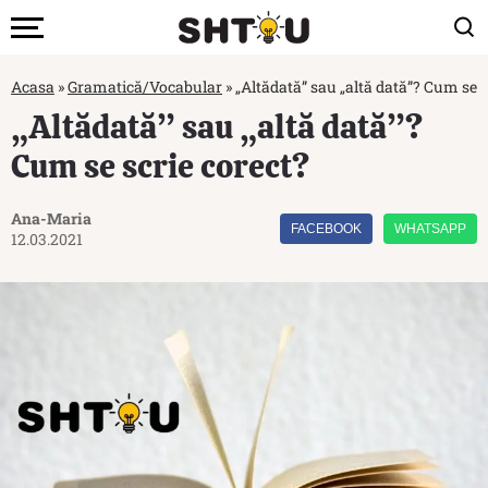
Acasa
»
Gramatică/Vocabular
»
„Altădată” sau „altă dată”? Cum se s
„Altădată” sau „altă dată”?
Cum se scrie corect?
Ana-Maria
FACEBOOK
WHATSAPP
12.03.2021