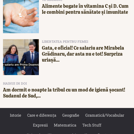
Alimente bogate în vitamina C și D. Cum
le combini pentru sănătate și imunitate
LIBERTATEA PENTRU FEMEI
Gata, e oficial! Ce salariu are Mirabela
Grădinaru, dar asta nu e tot! Surpriza
uriașă...
HAIHUI IN DOI
Am dormit o noapte la tribul cu un mod de igienă șocant!
Sudanul de Sud,...
Istorie
Care e diferența
Geografie
Gramatică/Vocabular
Expresii
Matematica
Tech Stuff