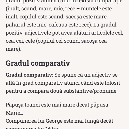
gradul pozitiv atunci când nu există comparație
(înalt, scund, mare, mic, rece – muntele este
înalt, copilul este scund, sacoșa este mare,
paharul este mic, cafeaua este rece). La gradul
pozitiv, adjectivele pot avea alături articolele cel,
cea, cei, cele (copilul cel scund, sacoșa cea
mare).
Gradul comparativ
Gradul comparativ:
Se spune că un adjectiv se
află în grad comparativ atunci când este folosit
pentru a compara două substantive/pronume.
Păpușa Ioanei este mai mare decât păpușa
Mariei.
Compunerea lui George este mai lungă decât
compunerea lui Mihai.