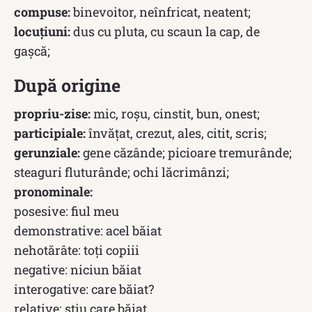
compuse:
binevoitor, neînfricat, neatent;
locuțiuni:
dus cu pluta, cu scaun la cap, de
gașcă;
După origine
propriu-zise:
mic, roșu, cinstit, bun, onest;
participiale:
învățat, crezut, ales, citit, scris;
gerunziale:
gene căzânde; picioare tremurânde;
steaguri fluturânde; ochi lăcrimânzi;
pronominale:
posesive: fiul meu
demonstrative: acel băiat
nehotărâte: toți copiii
negative: niciun băiat
interogative: care băiat?
relative: știu care băiat