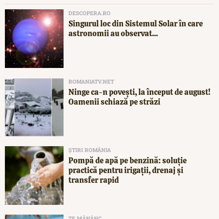
DESCOPERA.RO
Singurul loc din Sistemul Solar în care
astronomii au observat...
ROMANIATV.NET
Ninge ca-n povești, la început de august!
Oamenii schiază pe străzi
ȘTIRI ROMÂNIA
Pompă de apă pe benzină: soluție
practică pentru irigații, drenaj și
transfer rapid
TE MĂNÂNC