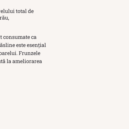
elului total de
rău,
nt consumate ca
ăsline este esențial
oarelui. Frunzele
jută la ameliorarea