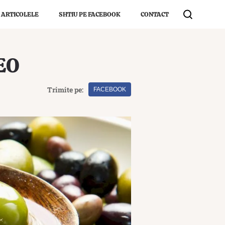
 ARTICOLELE
SHTIU PE FACEBOOK
CONTACT
EO
Trimite pe:
FACEBOOK