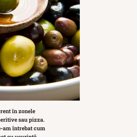
rent în zonele
peritive sau pizza.
ne-am întrebat cum
cot cu ușurință