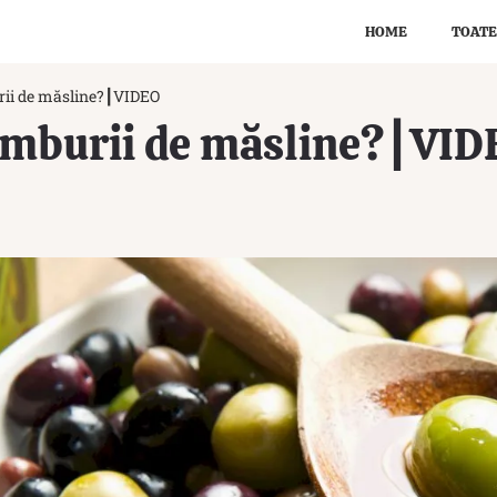
HOME
TOATE
rii de măsline?┃VIDEO
âmburii de măsline?┃VID