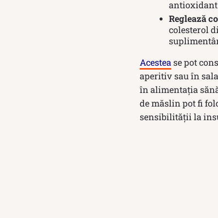
antioxidant 
Reglează co
colesterol d
suplimentân
Acestea
se pot cons
aperitiv sau în sala
în alimentația sănă
de măslin pot fi fol
sensibilității la ins