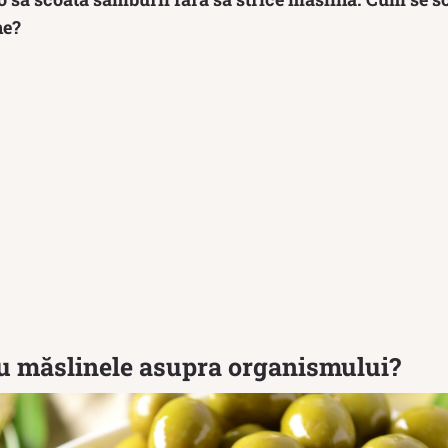
ne?
au măslinele asupra organismului?