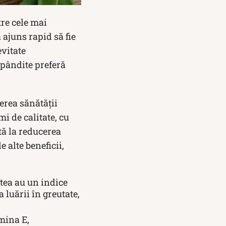
re cele mai
ajuns rapid să fie
evitate
spândite preferă
erea sănătății
i de calitate, cu
tă la reducerea
 alte beneficii,
stea au un indice
 luării în greutate,
mina E,