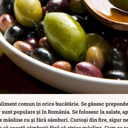
aliment comun în orice bucătărie. Se găsesc preponde
r sunt populare și în România. Se folosesc la salate, a
măsline cu și fără sâmburi. Curioși din fire, sigur 
o să scoată sâmburii fără să strice măslina. Cum se s