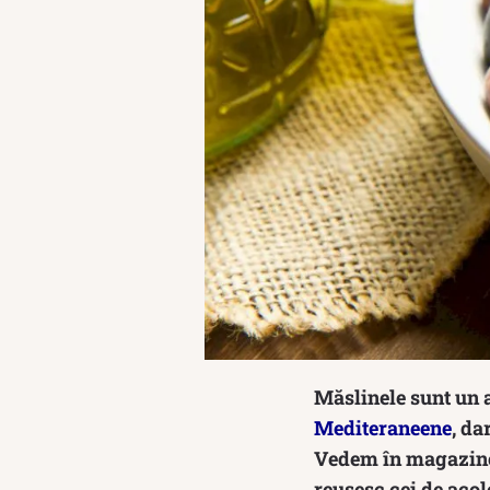
Măslinele sunt un 
Mediteraneene
, da
Vedem în magazine 
reușesc cei de acol