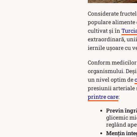
Considerate fructel
populare alimente 
cultivat și în
Turci
extraordinară, unii
iernile ușoare cu ve
Conform medicilor n
organismului. Deși 
un nivel optim de
presiunii arteriale 
printre care
:
Previn îngr
glicemic mic
reglând apet
Mențin inte