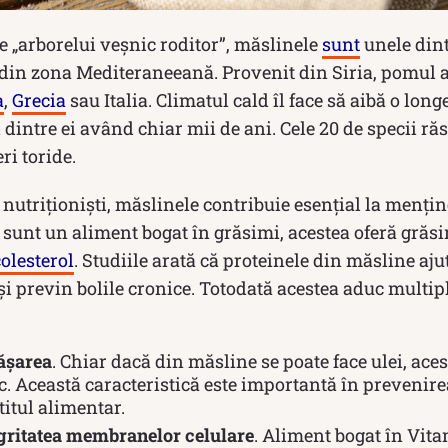
e „arborelui veșnic roditor”, măslinele
sunt
unele dint
din zona Mediteraneeană. Provenit din Siria, pomul a 
a
,
Grecia
sau Italia. Climatul cald îl face să aibă o long
 dintre ei având chiar mii de ani. Cele 20 de specii ră
ri toride.
utriționiști, măslinele contribuie esențial la mențin
sunt un aliment bogat în grăsimi, acestea oferă grăsim
colesterol
. Studiile arată că proteinele din măsline aju
și previn bolile cronice. Totodată acestea aduc multiple
ășarea
. Chiar dacă din măsline se poate face ulei, ace
. Această caracteristică este importantă în prevenirea
itul alimentar.
gritatea membranelor celulare
. Aliment bogat în Vita