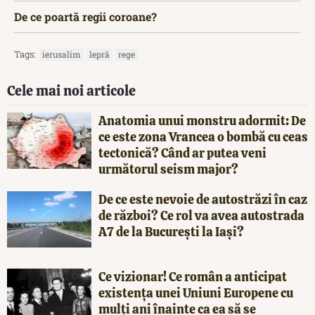
De ce poartă regii coroane?
Tags:
ierusalim
lepră
rege
Cele mai noi articole
Anatomia unui monstru adormit: De
ce este zona Vrancea o bombă cu ceas
tectonică? Când ar putea veni
următorul seism major?
De ce este nevoie de autostrăzi în caz
de război? Ce rol va avea autostrada
A7 de la București la Iași?
Ce vizionar! Ce român a anticipat
existența unei Uniuni Europene cu
mulți ani înainte ca ea să se