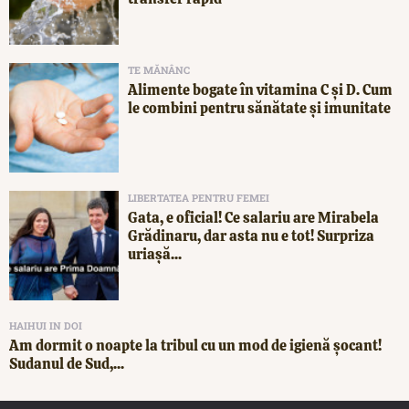
TE MĂNÂNC
Alimente bogate în vitamina C și D. Cum
le combini pentru sănătate și imunitate
LIBERTATEA PENTRU FEMEI
Gata, e oficial! Ce salariu are Mirabela
Grădinaru, dar asta nu e tot! Surpriza
uriașă...
HAIHUI IN DOI
Am dormit o noapte la tribul cu un mod de igienă șocant!
Sudanul de Sud,...