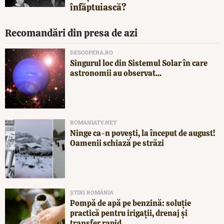
înfăptuiască?
Recomandări din presa de azi
DESCOPERA.RO
Singurul loc din Sistemul Solar în care
astronomii au observat...
ROMANIATV.NET
Ninge ca-n povești, la început de august!
Oamenii schiază pe străzi
ȘTIRI ROMÂNIA
Pompă de apă pe benzină: soluție
practică pentru irigații, drenaj și
transfer rapid