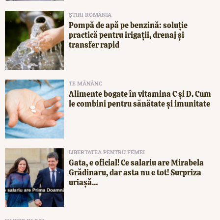
ȘTIRI ROMÂNIA
Pompă de apă pe benzină: soluție
practică pentru irigații, drenaj și
transfer rapid
TE MĂNÂNC
Alimente bogate în vitamina C și D. Cum
le combini pentru sănătate și imunitate
LIBERTATEA PENTRU FEMEI
Gata, e oficial! Ce salariu are Mirabela
Grădinaru, dar asta nu e tot! Surpriza
uriașă...