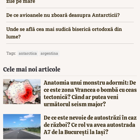
zile pe mare
De ce avioanele nu zboară deasupra Antarcticii?
Unde se află cea mai sudică biserică ortodoxă din
lume?
Tags:
antarctica
argentina
Cele mai noi articole
Anatomia unui monstru adormit: De
ce este zona Vrancea o bombă cu ceas
tectonică? Când ar putea veni
următorul seism major?
De ce este nevoie de autostrăzi în caz
de război? Ce rol va avea autostrada
A7 de la București la Iași?