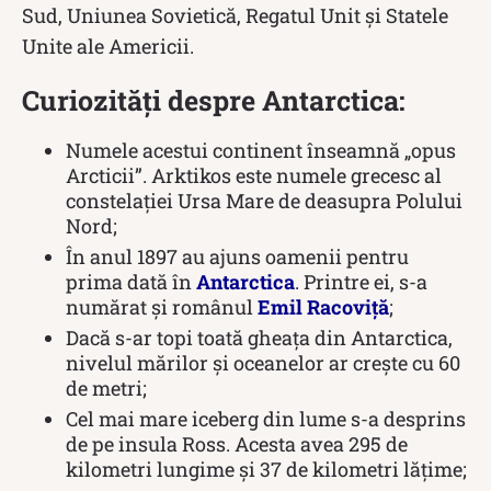
Sud, Uniunea Sovietică, Regatul Unit și Statele
Unite ale Americii.
Curiozități despre Antarctica:
Numele acestui continent înseamnă „opus
Arcticii”. Arktikos este numele grecesc al
constelației Ursa Mare de deasupra Polului
Nord;
În anul 1897 au ajuns oamenii pentru
prima dată în
Antarctica
. Printre ei, s-a
numărat și românul
Emil Racoviță
;
Dacă s-ar topi toată gheața din Antarctica,
nivelul mărilor și oceanelor ar crește cu 60
de metri;
Cel mai mare iceberg din lume s-a desprins
de pe insula Ross. Acesta avea 295 de
kilometri lungime și 37 de kilometri lățime;