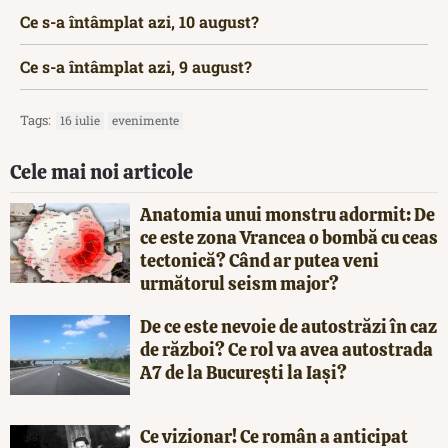
Ce s-a întâmplat azi, 10 august?
Ce s-a întâmplat azi, 9 august?
Tags:
16 iulie
evenimente
Cele mai noi articole
Anatomia unui monstru adormit: De
ce este zona Vrancea o bombă cu ceas
tectonică? Când ar putea veni
următorul seism major?
De ce este nevoie de autostrăzi în caz
de război? Ce rol va avea autostrada
A7 de la București la Iași?
Ce vizionar! Ce român a anticipat