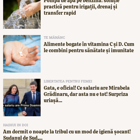
Pompă de apă pe benzină: soluție
practică pentru irigații, drenaj și
transfer rapid
TE MĂNÂNC
Alimente bogate în vitamina C și D. Cum
le combini pentru sănătate și imunitate
LIBERTATEA PENTRU FEMEI
Gata, e oficial! Ce salariu are Mirabela
Grădinaru, dar asta nu e tot! Surpriza
uriașă...
HAIHUI IN DOI
Am dormit o noapte la tribul cu un mod de igienă șocant!
Sudanul de Sud,...