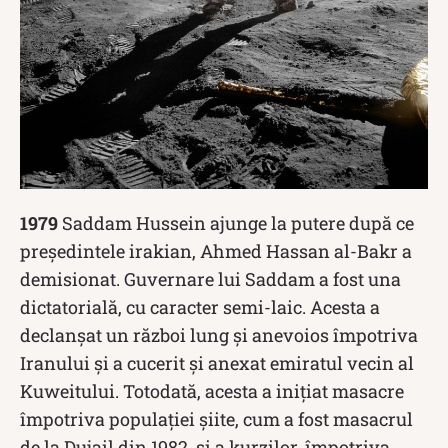
1979
Saddam Hussein ajunge la putere după ce
președintele irakian, Ahmed Hassan al-Bakr a
demisionat. Guvernare lui Saddam a fost una
dictatorială, cu caracter semi-laic. Acesta a
declanșat un război lung și anevoios împotriva
Iranului și a cucerit și anexat emiratul vecin al
Kuweitului. Totodată, acesta a inițiat masacre
împotriva populației șiite, cum a fost masacrul
de la Dujail din 1982, și a kurzilor, împotriva