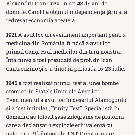
Alexandru Ioan Cuza. În cei 48 de ani de
domnie, Carol I a obținut independența țării și a
redresat economia acesteia.
1921
A avut loc un eveniment important pentru
medicina din România, fiindcă a avut loc
primul Congres al medicilor din țara noastră.
Întâlnirea a fost prezidată de prof. dr. Ioan
Cantacuzino și s-a ținut în perioada 16-23 iulie.
1945
a fost realizat primul test al unei bombe
atomice, în Statele Unite ale Americii.
Evenimentul a avut loc în deșertul Alamogordo
și a fost intitulat „Trinity Test”. Specialiștii în
domeniu au folosit șase kilograme de plutoniu
care a declanșat o explozie echivalentă cu
puterea a 19 kilotone de TNT. Drept urmare