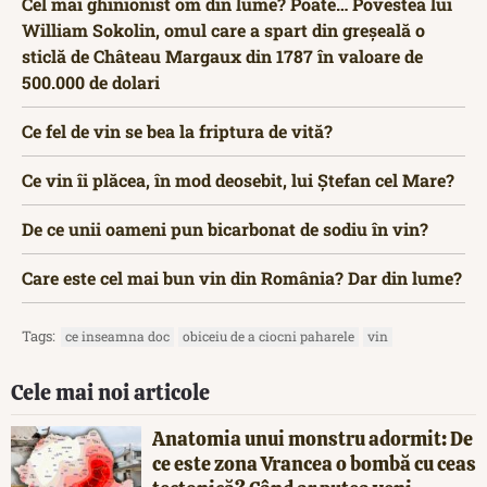
Cel mai ghinionist om din lume? Poate… Povestea lui
William Sokolin, omul care a spart din greșeală o
sticlă de Château Margaux din 1787 în valoare de
500.000 de dolari
Ce fel de vin se bea la friptura de vită?
Ce vin îi plăcea, în mod deosebit, lui Ștefan cel Mare?
De ce unii oameni pun bicarbonat de sodiu în vin?
Care este cel mai bun vin din România? Dar din lume?
Tags:
ce inseamna doc
obiceiu de a ciocni paharele
vin
Cele mai noi articole
Anatomia unui monstru adormit: De
ce este zona Vrancea o bombă cu ceas