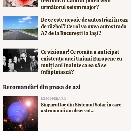
tectonică? Când ar putea veni
următorul seism major?
De ce este nevoie de autostrăzi în caz
de război? Ce rol va avea autostrada
A7 de la București la Iași?
Ce vizionar! Ce român a anticipat
existența unei Uniuni Europene cu
mulți ani înainte ca ea să se
înfăptuiască?
Recomandări din presa de azi
DESCOPERA.RO
Singurul loc din Sistemul Solar în care
astronomii au observat...