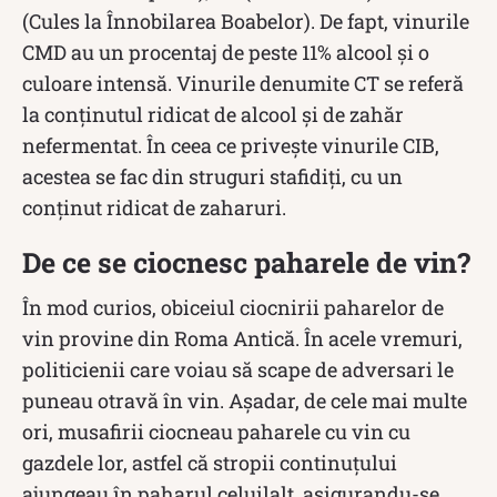
(Cules la Înnobilarea Boabelor). De fapt, vinurile
CMD au un procentaj de peste 11% alcool și o
culoare intensă. Vinurile denumite CT se referă
la conținutul ridicat de alcool și de zahăr
nefermentat. În ceea ce privește vinurile CIB,
acestea se fac din struguri stafidiți, cu un
conținut ridicat de zaharuri.
De ce se ciocnesc paharele de vin?
În mod curios, obiceiul ciocnirii paharelor de
vin provine din Roma Antică. În acele vremuri,
politicienii care voiau să scape de adversari le
puneau otravă în vin. Așadar, de cele mai multe
ori, musafirii ciocneau paharele cu vin cu
gazdele lor, astfel că stropii continuțului
ajungeau în paharul celuilalt, asigurandu-se