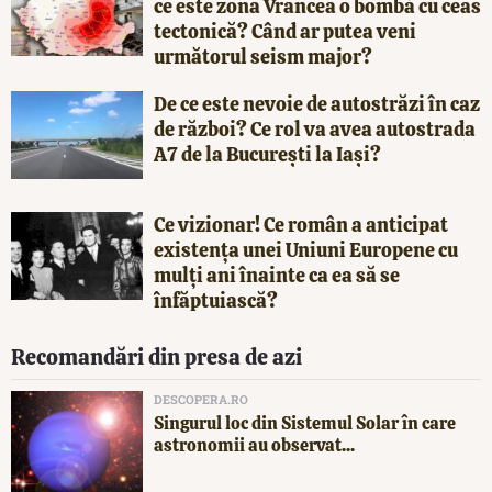
ce este zona Vrancea o bombă cu ceas
tectonică? Când ar putea veni
următorul seism major?
De ce este nevoie de autostrăzi în caz
de război? Ce rol va avea autostrada
A7 de la București la Iași?
Ce vizionar! Ce român a anticipat
existența unei Uniuni Europene cu
mulți ani înainte ca ea să se
înfăptuiască?
Recomandări din presa de azi
DESCOPERA.RO
Singurul loc din Sistemul Solar în care
astronomii au observat...