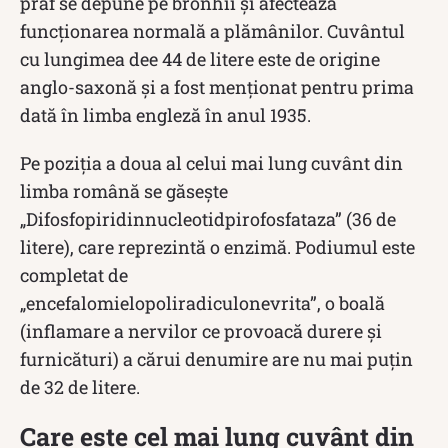
praf se depune pe bronhii și afectează
funcționarea normală a plămânilor. Cuvântul
cu lungimea dee 44 de litere este de origine
anglo-saxonă și a fost menționat pentru prima
dată în limba engleză în anul 1935.
Pe poziția a doua al celui mai lung cuvânt din
limba română se găsește
„Difosfopiridinnucleotidpirofosfataza” (36 de
litere), care reprezintă o enzimă. Podiumul este
completat de
„encefalomielopoliradiculonevrita”, o boală
(inflamare a nervilor ce provoacă durere și
furnicături) a cărui denumire are nu mai puțin
de 32 de litere.
Care este cel mai lung cuvânt din