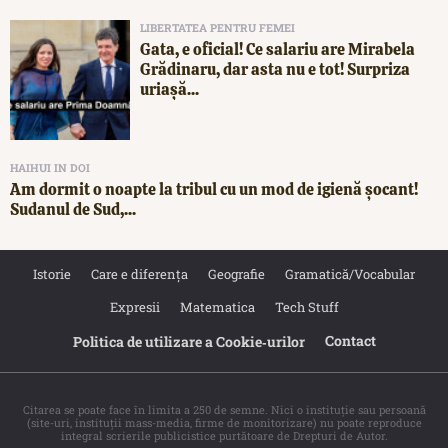
LIBERTATEA PENTRU FEMEI
Gata, e oficial! Ce salariu are Mirabela
Grădinaru, dar asta nu e tot! Surpriza
uriașă...
HAIHUI IN DOI
Am dormit o noapte la tribul cu un mod de igienă șocant!
Sudanul de Sud,...
Istorie
Care e diferența
Geografie
Gramatică/Vocabular
Expresii
Matematica
Tech Stuff
Contact
Politica de utilizare a Cookie‐urilor
Citarea se poate face în limita a 250 de semne. Nici o instituţie sau persoană
(site-uri, instituţii mass-media, firme de monitorizare) nu poate reproduce
integral scrierile publicistice purtătoare de Drepturi de Autor.