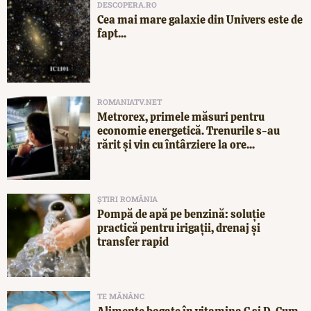
DESCOPERA.RO
Cea mai mare galaxie din Univers este de
fapt...
ROMANIATV.NET
Metrorex, primele măsuri pentru
economie energetică. Trenurile s-au
rărit și vin cu întârziere la ore...
ȘTIRI ROMÂNIA
Pompă de apă pe benzină: soluție
practică pentru irigații, drenaj și
transfer rapid
TE MĂNÂNC