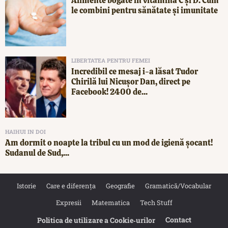
Alimente bogate în vitamina C și D. Cum
le combini pentru sănătate și imunitate
LIBERTATEA PENTRU FEMEI
Incredibil ce mesaj i-a lăsat Tudor
Chirilă lui Nicușor Dan, direct pe
Facebook! 2400 de...
HAIHUI IN DOI
Am dormit o noapte la tribul cu un mod de igienă șocant!
Sudanul de Sud,...
Istorie
Care e diferența
Geografie
Gramatică/Vocabular
Expresii
Matematica
Tech Stuff
Contact
Politica de utilizare a Cookie‐urilor