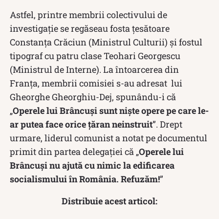
Astfel, printre membrii colectivului de
investigaţie se regăseau fosta ţesătoare
Constanţa Crăciun (Ministrul Culturii) şi fostul
tipograf cu patru clase Teohari Georgescu
(Ministrul de Interne). La întoarcerea din
Franţa, membrii comisiei s-au adresat lui
Gheorghe Gheorghiu-Dej, spunându-i că
„
Operele lui Brâncuşi sunt nişte opere pe care le-
ar putea face orice ţăran neinstruit
”. Drept
urmare, liderul comunist a notat pe documentul
primit din partea delegaţiei că „
Operele lui
Brâncuşi nu ajută cu nimic la edificarea
socialismului în România. Refuzăm!
”
Distribuie acest articol: