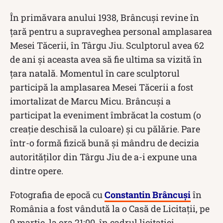
În primăvara anului 1938, Brâncuși revine în
țară pentru a supraveghea personal amplasarea
Mesei Tăcerii, în Târgu Jiu. Sculptorul avea 62
de ani și aceasta avea să fie ultima sa vizită în
țara natală. Momentul în care sculptorul
participă la amplasarea Mesei Tăcerii a fost
imortalizat de Marcu Micu. Brâncuși a
participat la eveniment îmbrăcat la costum (o
creație deschisă la culoare) și cu pălărie. Pare
într-o formă fizică bună și mândru de decizia
autorităților din Târgu Jiu de a-i expune una
dintre opere.
Fotografia de epocă cu
Constantin Brâncuși
în
România a fost vândută la o Casă de Licitații, pe
9 martie, la ora 21:00, în cadrul licitației