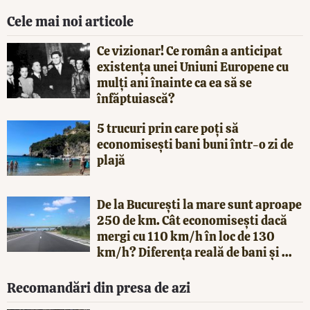
Cele mai noi articole
Ce vizionar! Ce român a anticipat
existența unei Uniuni Europene cu
mulți ani înainte ca ea să se
înfăptuiască?
5 trucuri prin care poți să
economisești bani buni într-o zi de
plajă
De la București la mare sunt aproape
250 de km. Cât economisești dacă
mergi cu 110 km/h în loc de 130
km/h? Diferența reală de bani și ...
Recomandări din presa de azi