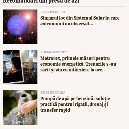
Recomandări din presa de azi
DESCOPERA.RO
Singurul loc din Sistemul Solar în care
astronomii au observat...
ROMANIATV.NET
Metrorex, primele măsuri pentru
economie energetică. Trenurile s-au
rărit și vin cu întârziere la ore...
ȘTIRI ROMÂNIA
Pompă de apă pe benzină: soluție
practică pentru irigații, drenaj și
transfer rapid