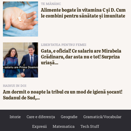
TE MĂNÂNC
Alimente bogate în vitamina C și D. Cum
le combini pentru sănătate și imunitate
LIBERTATEA PENTRU FEMEI
Gata, e oficial! Ce salariu are Mirabela
Grădinaru, dar asta nu e tot! Surpriza
uriașă...
HAIHUI IN DOI
Am dormit o noapte la tribul cu un mod de igienă șocant!
Sudanul de Sud,...
Istorie
Care e diferența
Geografie
Gramatică/Vocabular
Expresii
Matematica
Tech Stuff