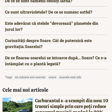
De ce se simt oamenii obosiți iarna?
Ce sunt ultravioletele? De ce se numesc astfel?
Este adevărat că stelele ”devorează” planetele din
jurul lor?
Curiozități despre Soare. Cât de puternică este
gravitația Soarelui?
De ce floarea-soarelui se întoarce după… Soare? Ce s-a
întâmplat cu o plantă legată?
Tags:
ce culoare are soarele
soare
soarele este alb
Cele mai noi articole
Carburantul s-a scumpit din nou: 10
trucuri simple prin care poți reduce