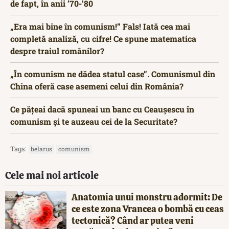
de fapt, în anii ’70-’80
„Era mai bine în comunism!” Fals! Iată cea mai
completă analiză, cu cifre! Ce spune matematica
despre traiul românilor?
„În comunism ne dădea statul case”. Comunismul din
China oferă case asemeni celui din România?
Ce pățeai dacă spuneai un banc cu Ceaușescu în
comunism și te auzeau cei de la Securitate?
Tags:
belarus
comunism
Cele mai noi articole
Anatomia unui monstru adormit: De
ce este zona Vrancea o bombă cu ceas
tectonică? Când ar putea veni