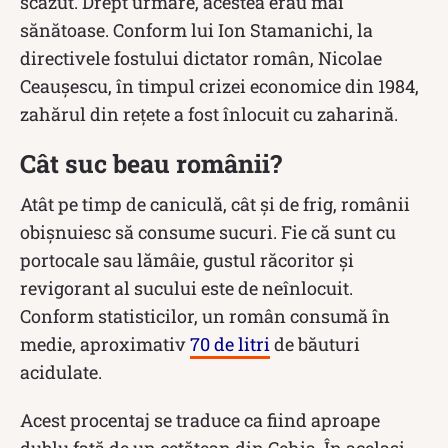
scăzut. Drept urmare, acestea erau mai
sănătoase. Conform lui Ion Stamanichi, la
directivele fostului dictator român, Nicolae
Ceaușescu, în timpul crizei economice din 1984,
zahărul din rețete a fost înlocuit cu zaharină.
Cât suc beau românii?
Atât pe timp de caniculă, cât și de frig, românii
obișnuiesc să consume sucuri. Fie că sunt cu
portocale sau lămâie, gustul răcoritor și
revigorant al sucului este de neînlocuit.
Conform statisticilor, un român consumă în
medie, aproximativ
70 de litri
de băuturi
acidulate.
Acest procentaj se traduce ca fiind aproape
dublu față de un cetățean din Cehia. În același