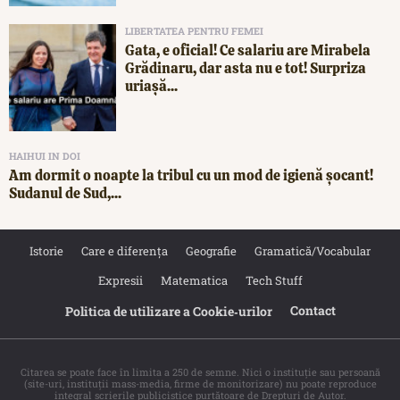
LIBERTATEA PENTRU FEMEI
Gata, e oficial! Ce salariu are Mirabela
Grădinaru, dar asta nu e tot! Surpriza
uriașă...
HAIHUI IN DOI
Am dormit o noapte la tribul cu un mod de igienă șocant!
Sudanul de Sud,...
Istorie
Care e diferența
Geografie
Gramatică/Vocabular
Expresii
Matematica
Tech Stuff
Contact
Politica de utilizare a Cookie‐urilor
Citarea se poate face în limita a 250 de semne. Nici o instituţie sau persoană
(site-uri, instituţii mass-media, firme de monitorizare) nu poate reproduce
integral scrierile publicistice purtătoare de Drepturi de Autor.