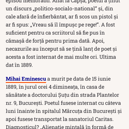
episod memorabil. Aflat la Capșa, poetul a ținut
un discurs „politico-socialo-national” și, din
cale afară de înfierbântat, ar fi scos un pistol și
ar fi spus: „Vreau să îl împuşc pe rege!”. A fost
suficient pentru ca scriitorul să fie pus în
cămașă de forță pentru prima dată. Apoi,
necazurile au început să se țină lanț de poet și
acesta a fost internat de mai multe ori. Ultima
dat în 1889.
Mihai Eminescu
a murit pe data de 15 iunie
1889, în jurul orei 4 dimineața, în casa de
sănătate a doctorului Șuțu din strada Plantelor
nr. 9, București. Poetul fusese internat cu câteva
luni înainte în spitalul Mărcuța din București și
apoi fusese transportat la sanatoriul Caritas.
Diagnosticul? „Alienație mintală în formă de