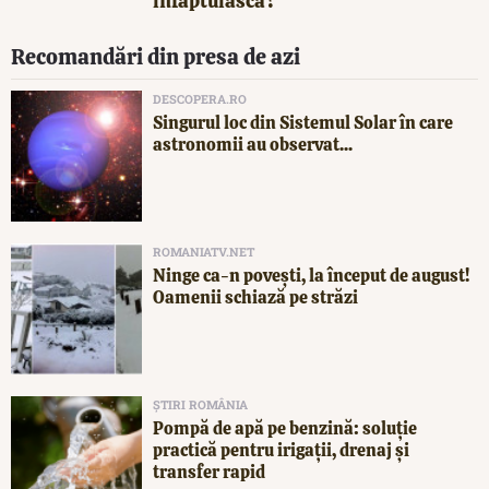
înfăptuiască?
Recomandări din presa de azi
DESCOPERA.RO
Singurul loc din Sistemul Solar în care
astronomii au observat...
ROMANIATV.NET
Ninge ca-n povești, la început de august!
Oamenii schiază pe străzi
ȘTIRI ROMÂNIA
Pompă de apă pe benzină: soluție
practică pentru irigații, drenaj și
transfer rapid