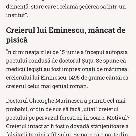
demență, stare care reclamă șederea sa într-un
institut”.
Creierul lui Eminescu, mâncat de
pisică
În dimineața zilei de 15 iunie a început autopsia
poetului condusă de doctorul Șuțu. Se spune că
medicii legiști au fost impresionați de mărimea
creierului lui Eminescu. 1495 de grame cântărea
creierul celui mai genial român.
Doctorul Gheorghe Marinescu a primit, cel mai
probabil, ordin de sus să facă „uitat” creierul
poetului pe pervazul ferestrei, în soare. Motivul?
Creierul intact ar fi fost o dovadă stânjenitoare a
falsitatii teoriei sifilisului. Se pare că o parte din