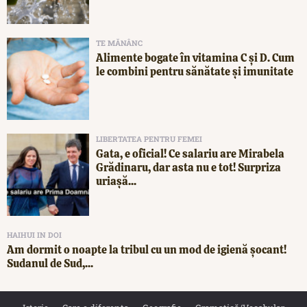
TE MĂNÂNC
Alimente bogate în vitamina C și D. Cum
le combini pentru sănătate și imunitate
LIBERTATEA PENTRU FEMEI
Gata, e oficial! Ce salariu are Mirabela
Grădinaru, dar asta nu e tot! Surpriza
uriașă...
HAIHUI IN DOI
Am dormit o noapte la tribul cu un mod de igienă șocant!
Sudanul de Sud,...