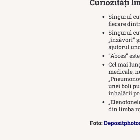
Curiozități 
Singurul cuv
fiecare dint
Singurul cuv
„înzăvorî” ș
ajutorul un
”Abces” este
Cel mai lun
medicale, nu
„Pneumonoul
unei boli p
inhalării pr
„Elenofonel
din limba ro
Foto:
Depositphoto