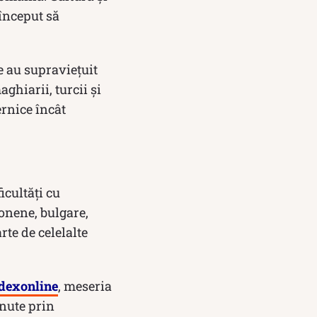
început să
e au supraviețuit
ghiarii, turcii și
ernice încât
icultăți cu
onene, bulgare,
rte de celelalte
dexonline
, meseria
inute prin