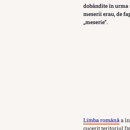
dobândite în urma u
meserii erau, de fa
„meserie”.
Limba română
a în
cucerit teritoriul D