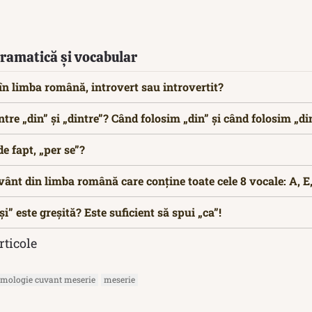
 Gramatică și vocabular
n limba română, introvert sau introvertit?
ntre „din” și „dintre”? Când folosim „din” și când folosim „di
e fapt, „per se”?
ânt din limba română care conține toate cele 8 vocale: A, E, I
i” este greșită? Este suficient să spui „ca”!
rticole
imologie cuvant meserie
meserie