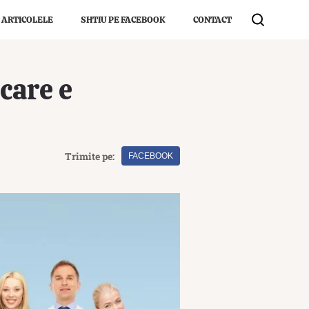
 ARTICOLELE
SHTIU PE FACEBOOK
CONTACT
care e
Trimite pe:
FACEBOOK