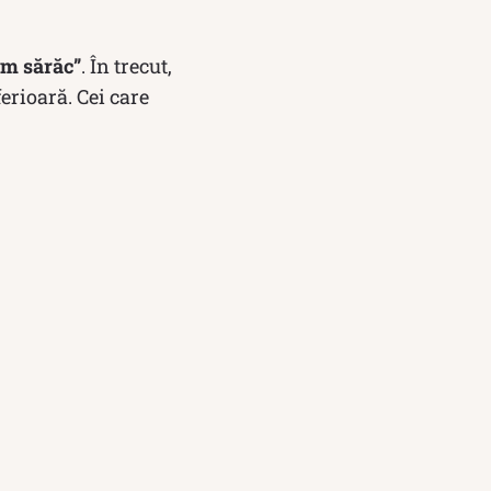
om sărăc”
. În trecut,
erioară. Cei care