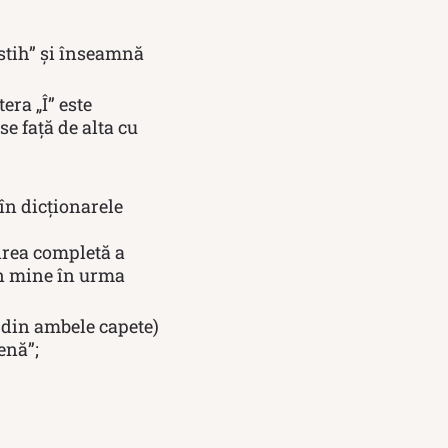
istih” și înseamnă
era „Î” este
e față de alta cu
 în dicţionarele
rea completă a
in mine în urma
el din ambele capete)
enă”;