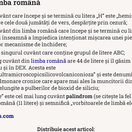
limba română
ânt care începe şi se termină cu litera „H” este „hem
re cele două jumătăți de vers, despărțite prin cezură;
ânt din limba română care începe şi se termină cu lit
i înseamnă a împiedica intenționat mișcarea unei pies
or mecanisme de închidere;
 singurul cuvânt care conţine grupul de litere ABC;
g cuvânt din
limba română
are 44 de litere şi îl găsim
 şi în DEX. Acesta este
tramicroscopicsilicovolcaniconioza” și este denumi
ulmonare cronice care apare mai ales la muncitorii d
elungite a pulberilor de bioxid de siliciu;
e” este cel mai lung cuvânt
palindrom
(se citește la f
mână (11 litere) și semnifică „vorbitoarele de limbă el
s.com
Distribuie acest articol: