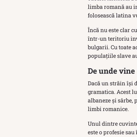
limba romană au in
folosească latina v
Încă nu este clar c
într-un teritoriu i
bulgarii. Cu toate a
populațiile slave a
De unde vine 
Dacă un străin își 
gramatica. Acest lu
albaneze și sârbe, 
limbi romanice.
Unul dintre cuvinte
este o profesie sau