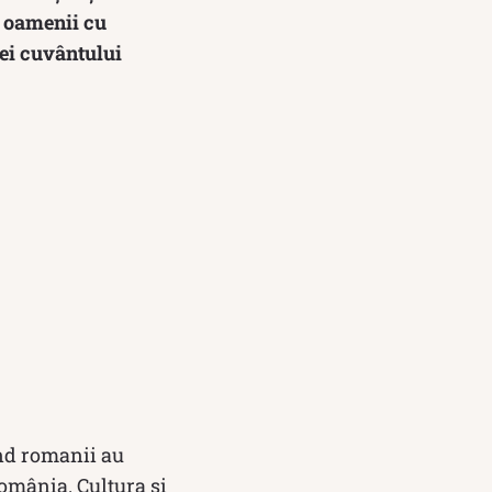
, oamenii cu
iei cuvântului
ând romanii au
 România. Cultura și