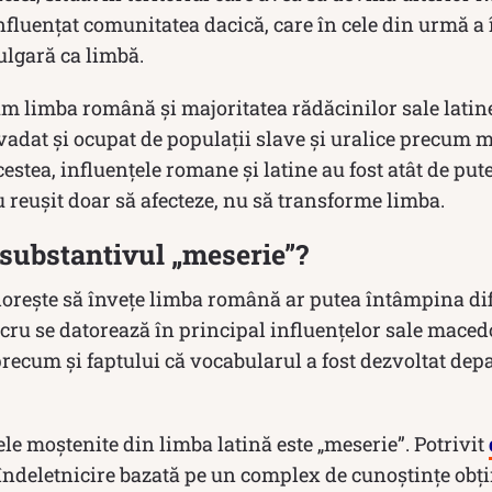
fluențat comunitatea dacică, care în cele din urmă a 
ulgară ca limbă.
um limba română și majoritatea rădăcinilor sale latin
nvadat și ocupat de populații slave și uralice precum ma
cestea, influențele romane și latine au fost atât de put
u reușit doar să afecteze, nu să transforme limba.
substantivul „meserie”?
dorește să învețe limba română ar putea întâmpina dif
cru se datorează în principal influențelor sale maced
precum și faptului că vocabularul a fost dezvoltat depa
le moștenite din limba latină este „meserie”. Potrivit
 îndeletnicire bazată pe un complex de cunoștințe obț