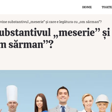
HOME
TOATE
vine substantivul „meserie” și care e legătura cu „om sărman”?
ubstantivul „meserie” și 
om sărman”?