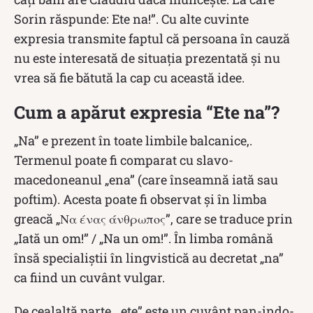
Sorin răspunde: Ete na!”. Cu alte cuvinte
expresia transmite faptul că persoana în cauză
nu este interesată de situația prezentată și nu
vrea să fie bătută la cap cu această idee.
Cum a apărut expresia “Ete na”?
„Na” e prezent în toate limbile balcanice,.
Termenul poate fi comparat cu slavo-
macedoneanul „ena” (care înseamnă iată sau
poftim). Acesta poate fi observat și în limba
greacă „Να ένας άνθρωπος”, care se traduce prin
„Iată un om!” / „Na un om!”. În limba română
însă specialiștii în lingvistică au decretat „na”
ca fiind un cuvânt vulgar.
De cealaltă parte, „ete” este un cuvânt pan-indo-