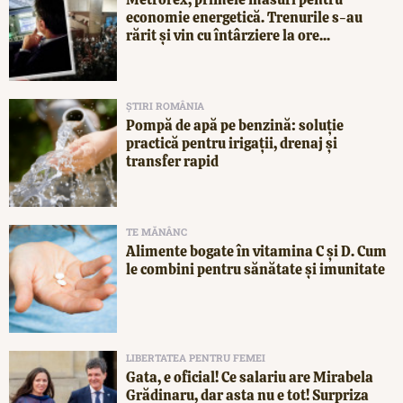
economie energetică. Trenurile s-au
rărit și vin cu întârziere la ore...
ȘTIRI ROMÂNIA
Pompă de apă pe benzină: soluție
practică pentru irigații, drenaj și
transfer rapid
TE MĂNÂNC
Alimente bogate în vitamina C și D. Cum
le combini pentru sănătate și imunitate
LIBERTATEA PENTRU FEMEI
Gata, e oficial! Ce salariu are Mirabela
Grădinaru, dar asta nu e tot! Surpriza