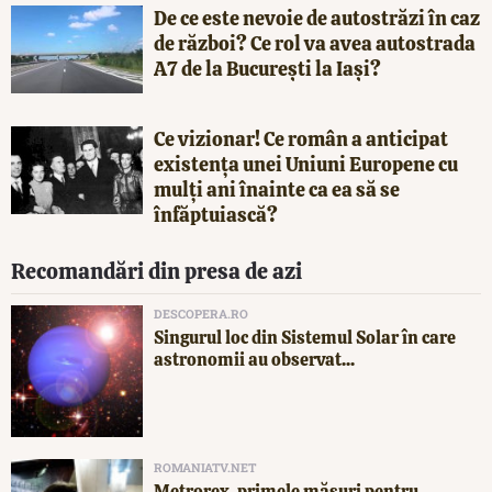
De ce este nevoie de autostrăzi în caz
de război? Ce rol va avea autostrada
A7 de la București la Iași?
Ce vizionar! Ce român a anticipat
existența unei Uniuni Europene cu
mulți ani înainte ca ea să se
înfăptuiască?
Recomandări din presa de azi
DESCOPERA.RO
Singurul loc din Sistemul Solar în care
astronomii au observat...
ROMANIATV.NET
Metrorex, primele măsuri pentru