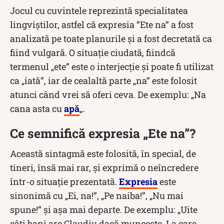
Jocul cu cuvintele reprezintă specialitatea
lingviștilor, astfel că expresia “Ete na” a fost
analizată pe toate planurile și a fost decretată ca
fiind vulgară. O situație ciudată, fiindcă
termenul „ete” este o interjecție și poate fi utilizat
ca „iată”, iar de cealaltă parte „na” este folosit
atunci când vrei să oferi ceva. De exemplu: „Na
cana asta cu
apă
„.
Ce semnifică expresia „Ete na”?
Această sintagmă este folosită, în special, de
tineri, însă mai rar, și exprimă o neîncredere
într-o situație prezentată.
Expresia
este
sinonimă cu „Ei, na!”, „Pe naiba!”, „Nu mai
spune!” și așa mai departe. De exemplu: „Uite
câți bani are Claudiu dacă muncește. La care