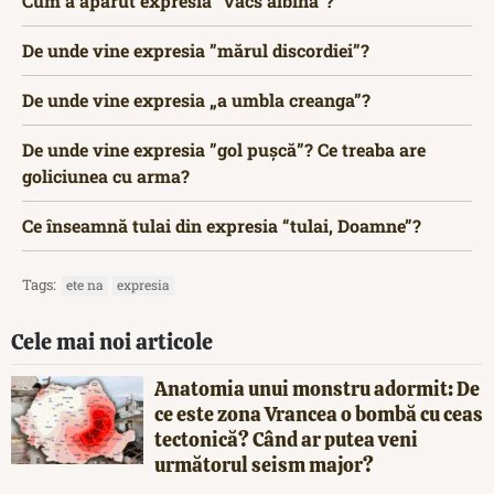
Cum a apărut expresia ”vacs albina”?
De unde vine expresia ”mărul discordiei”?
De unde vine expresia „a umbla creanga”?
De unde vine expresia ”gol pușcă”? Ce treaba are
goliciunea cu arma?
Ce înseamnă tulai din expresia “tulai, Doamne”?
Tags:
ete na
expresia
Cele mai noi articole
Anatomia unui monstru adormit: De
ce este zona Vrancea o bombă cu ceas
tectonică? Când ar putea veni
următorul seism major?