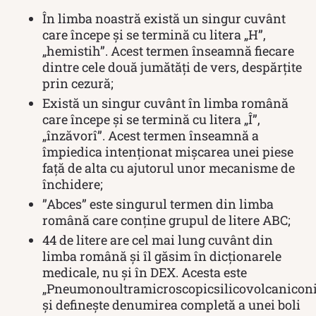
În limba noastră există un singur cuvânt
care începe și se termină cu litera „H”,
„hemistih”. Acest termen înseamnă fiecare
dintre cele două jumătăți de vers, despărțite
prin cezură;
Există un singur cuvânt în limba română
care începe şi se termină cu litera „Î”,
„înzăvorî”. Acest termen înseamnă a
împiedica intenționat mișcarea unei piese
față de alta cu ajutorul unor mecanisme de
închidere;
”Abces” este singurul termen din limba
română care conţine grupul de litere ABC;
44 de litere are cel mai lung cuvânt din
limba română şi îl găsim în dicţionarele
medicale, nu şi în DEX. Acesta este
„Pneumonoultramicroscopicsilicovolcanicon
și definește denumirea completă a unei boli