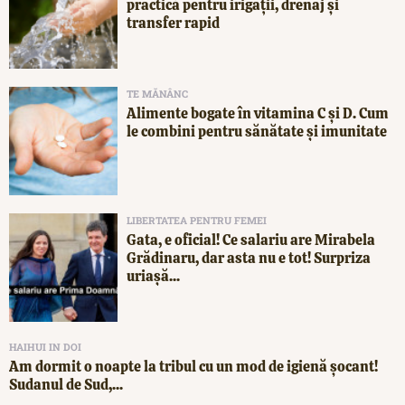
practică pentru irigații, drenaj și
transfer rapid
TE MĂNÂNC
Alimente bogate în vitamina C și D. Cum
le combini pentru sănătate și imunitate
LIBERTATEA PENTRU FEMEI
Gata, e oficial! Ce salariu are Mirabela
Grădinaru, dar asta nu e tot! Surpriza
uriașă...
HAIHUI IN DOI
Am dormit o noapte la tribul cu un mod de igienă șocant!
Sudanul de Sud,...