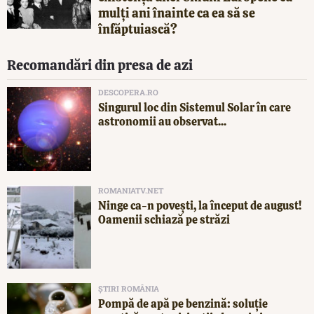
mulți ani înainte ca ea să se
înfăptuiască?
Recomandări din presa de azi
DESCOPERA.RO
Singurul loc din Sistemul Solar în care
astronomii au observat...
ROMANIATV.NET
Ninge ca-n povești, la început de august!
Oamenii schiază pe străzi
ȘTIRI ROMÂNIA
Pompă de apă pe benzină: soluție