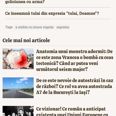
goliciunea cu arma?
Ce înseamnă tulai din expresia “tulai, Doamne”?
Tags:
a umbla cu cioara vopsita
expresia
Cele mai noi articole
Anatomia unui monstru adormit: De
ce este zona Vrancea o bombă cu ceas
tectonică? Când ar putea veni
următorul seism major?
De ce este nevoie de autostrăzi în caz
de război? Ce rol va avea autostrada
A7 de la București la Iași?
Ce vizionar! Ce român a anticipat
existența unei Uniuni Europene cu