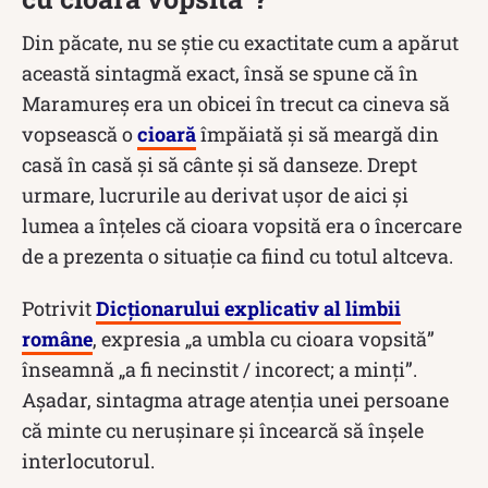
Din păcate, nu se știe cu exactitate cum a apărut
această sintagmă exact, însă se spune că în
Maramureș era un obicei în trecut ca cineva să
vopsească o
cioară
împăiată și să meargă din
casă în casă și să cânte și să danseze. Drept
urmare, lucrurile au derivat ușor de aici și
lumea a înțeles că cioara vopsită era o încercare
de a prezenta o situație ca fiind cu totul altceva.
Potrivit
Dicționarului explicativ al limbii
române
, expresia „a umbla cu cioara vopsită”
înseamnă „a fi necinstit / incorect; a minți”.
Așadar, sintagma atrage atenția unei persoane
că minte cu nerușinare și încearcă să înșele
interlocutorul.