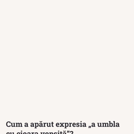
Cum a apărut expresia „a umbla
cu cioara vopsită”?