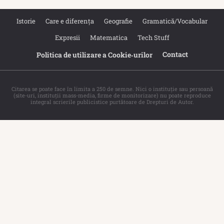
Istorie
Care e diferența
Geografie
Gramatică/Vocabular
Expresii
Matematica
Tech Stuff
Contact
Politica de utilizare a Cookie‐urilor
Citarea se poate face în limita a 250 de semne. Nici o instituţie sau persoană
(site-uri, instituţii mass-media, firme de monitorizare) nu poate reproduce
integral scrierile publicistice purtătoare de Drepturi de Autor.