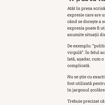
Atât în presa scrisă
expresie care are un
când se dorește a sc
expresia poate fi u
anumite situații di
De exemplu: ”politi
virgulă”. În felul a
Iată, așadar, cum o
complicată.
Nu se știe cu exact
fost utilizată pent
în jargonul școlăre
Trebuie precizat că