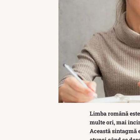
Limba română este 
multe ori, mai inci
Această sintagmă es
atunci când se dore