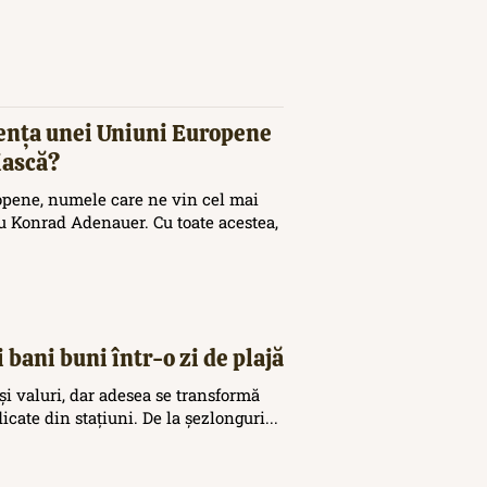
tența unei Uniuni Europene
iască?
opene, numele care ne vin cel mai
 Konrad Adenauer. Cu toate acestea,
 bani buni într-o zi de plajă
și valuri, dar adesea se transformă
icate din stațiuni. De la șezlonguri...