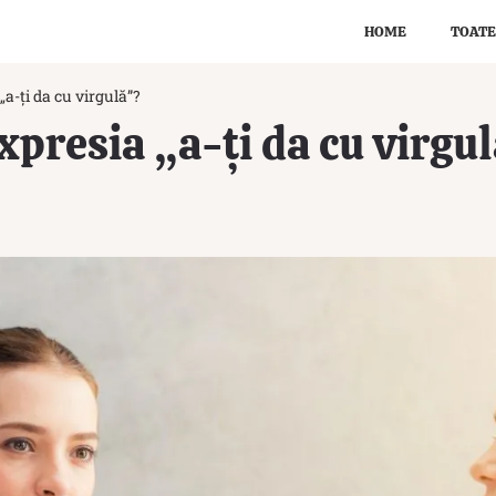
HOME
TOATE
„a-ți da cu virgulă”?
xpresia „a-ți da cu virgu