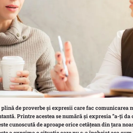
plină de proverbe și expresii care fac comunicarea ma
ntantă. Printre acestea se numără și expresia ”a-ți da 
te cunoscută de aproape orice cetățean din țara noast
ște a exprima o situație care nu s-a încheiat așa cum 