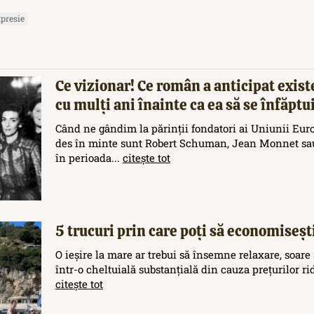
presie
Ce vizionar! Ce român a anticipat exis
cu mulți ani înainte ca ea să se înfăptu
Când ne gândim la părinții fondatori ai Uniunii Eur
des în minte sunt Robert Schuman, Jean Monnet sau
în perioada...
citește tot
5 trucuri prin care poți să economisești
O ieșire la mare ar trebui să însemne relaxare, soare 
într-o cheltuială substanțială din cauza prețurilor rid
citește tot