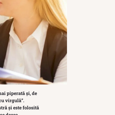
i piperată și, de
cu virgulă”.
ră și este folosită
se dorea.