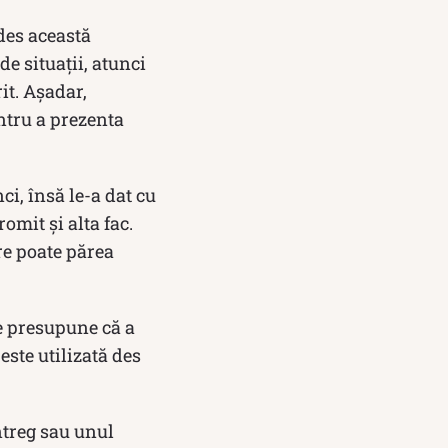
 des această
de situații, atunci
it. Așadar,
ntru a prezenta
i, însă le-a dat cu
omit și alta fac.
re poate părea
se presupune că a
ste utilizată des
ntreg sau unul