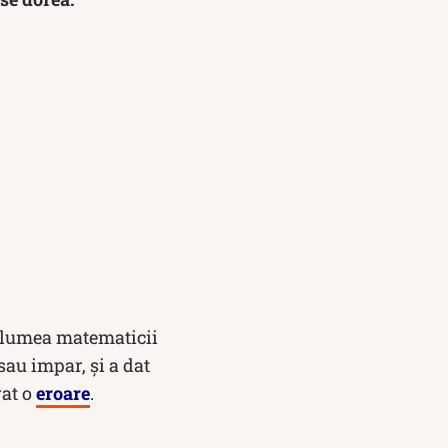
n lumea matematicii
sau impar, și a dat
rat o
eroare
.