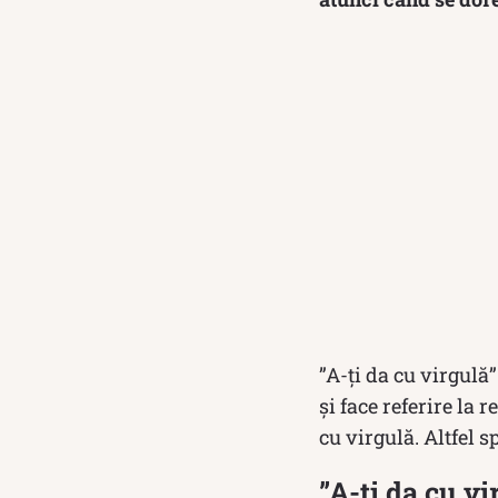
”A-ți da cu virgulă
și face referire la
cu virgulă. Altfel 
”A-ți da cu vi