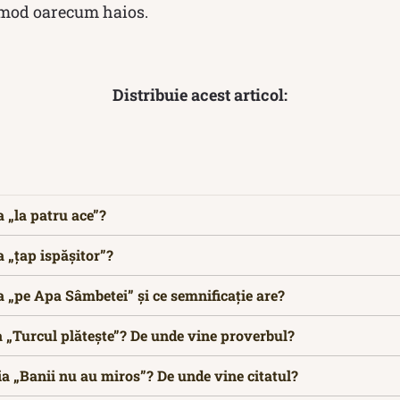
n mod oarecum haios.
Distribuie acest articol:
 „la patru ace”?
 „țap ispășitor”?
 „pe Apa Sâmbetei” și ce semnificație are?
a „Turcul plătește”? De unde vine proverbul?
a „Banii nu au miros”? De unde vine citatul?