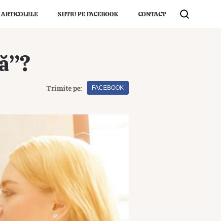
 ARTICOLELE
SHTIU PE FACEBOOK
CONTACT
lă”?
Trimite pe:
FACEBOOK