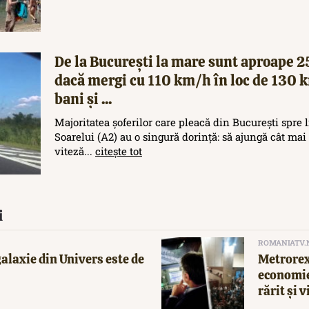
De la București la mare sunt aproape 
dacă mergi cu 110 km/h în loc de 130 
bani și ...
Majoritatea șoferilor care pleacă din București spre
Soarelui (A2) au o singură dorință: să ajungă cât mai 
viteză...
citește tot
i
ROMANIATV.
alaxie din Univers este de
Metrorex
economie
rărit și v