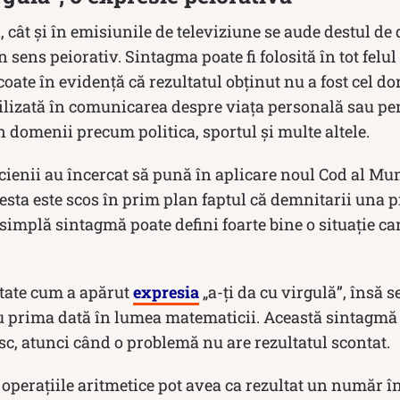
, cât și în emisiunile de televiziune se aude destul de
 sens peiorativ. Sintagma poate fi folosită în tot felul 
oate în evidență că rezultatul obținut nu a fost cel dor
tilizată în comunicarea despre viața personală sau pe
n domenii precum politica, sportul și multe altele.
cienii au încercat să pună în aplicare noul Cod al Munc
cesta este scos în prim plan faptul că demnitarii una pr
 simplă sintagmă poate defini foarte bine o situație ca
itate cum a apărut
expresia
„a-ți da cu virgulă”, însă 
ru prima dată în lumea matematicii. Această sintagmă e
sc, atunci când o problemă nu are rezultatul scontat.
 operațiile aritmetice pot avea ca rezultat un număr î