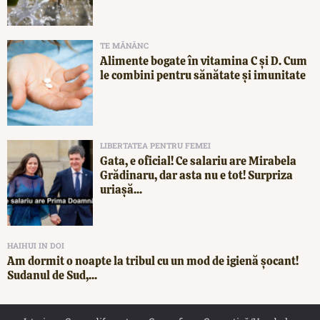
TE MĂNÂNC
Alimente bogate în vitamina C și D. Cum
le combini pentru sănătate și imunitate
LIBERTATEA PENTRU FEMEI
Gata, e oficial! Ce salariu are Mirabela
Grădinaru, dar asta nu e tot! Surpriza
uriașă...
HAIHUI IN DOI
Am dormit o noapte la tribul cu un mod de igienă șocant!
Sudanul de Sud,...