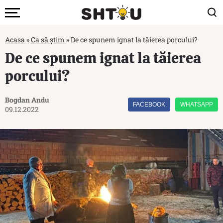
Acasa
»
Ca să știm
»
De ce spunem ignat la tăierea porcului?
De ce spunem ignat la tăierea
porcului?
Bogdan Andu
FACEBOOK
WHATSAPP
09.12.2022