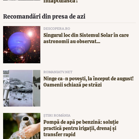
înfăptuiască?
Recomandări din presa de azi
DESCOPERA.RO
Singurul loc din Sistemul Solar în care
astronomii au observat...
ROMANIATV.NET
Ninge ca-n povești, la început de august!
Oamenii schiază pe străzi
ȘTIRI ROMÂNIA
Pompă de apă pe benzină: soluție
practică pentru irigații, drenaj și
transfer rapid