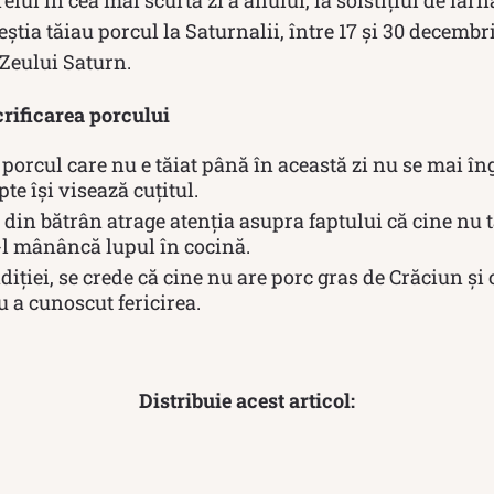
eștia tăiau porcul la Saturnalii, între 17 şi 30 decembr
 Zeului Saturn.
crificarea porcului
porcul care nu e tăiat până în această zi nu se mai în
te își visează cuțitul.
 din bătrân atrage atenția asupra faptului că cine nu t
i-l mânâncă lupul în cocină.
iției, se crede că cine nu are porc gras de Crăciun şi 
 a cunoscut fericirea.
Distribuie acest articol: