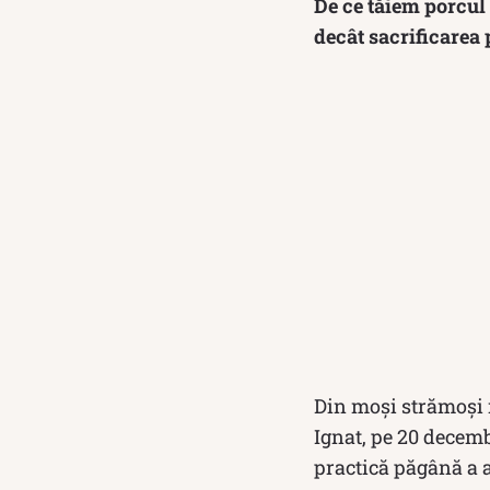
De ce tăiem porcul
decât sacrificarea 
Din moși strămoși r
Ignat, pe 20 decemb
practică păgână a a