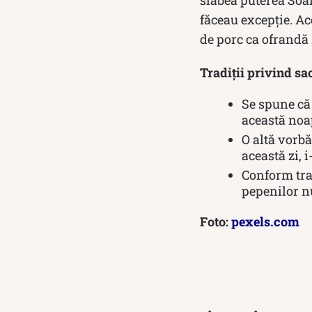
făceau excepție. Ac
de porc ca ofrandă
Tradiții privind sa
Se spune că 
această noap
O altă vorbă
această zi, 
Conform trad
pepenilor nu
Foto:
pexels.com