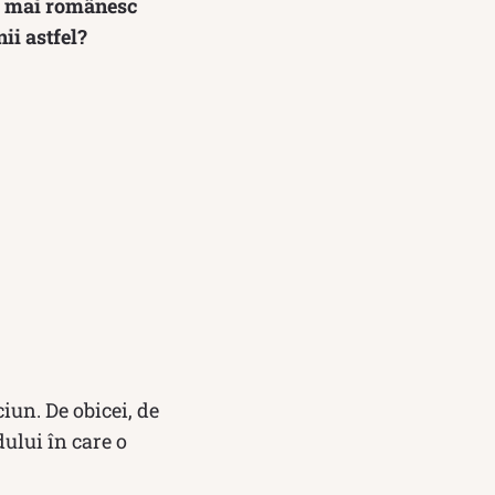
ei mai românesc
ii astfel?
iun. De obicei, de
dului în care o