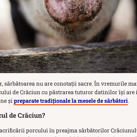
r, sărbătoarea nu are conotații sacre. În vremurile ma
cului de Crăciun cu păstrarea tuturor datinilor își are 
rne și
preparate tradiționale la mesele de sărbători
.
cul de Crăciun?
sacrificării porcului în preajma sărbătorilor Crăciunu