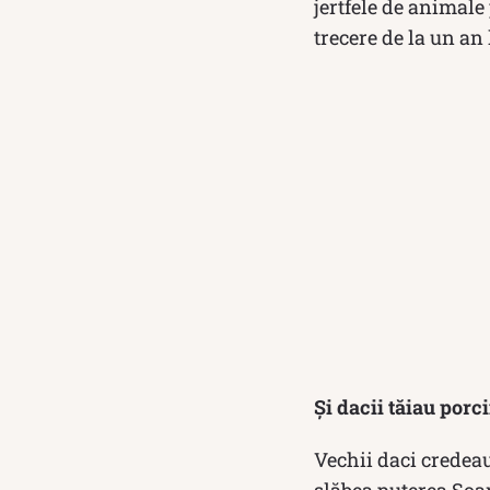
jertfele de animale
trecere de la un an 
Și dacii tăiau porci
Vechii daci credeau
slăbea puterea Soar