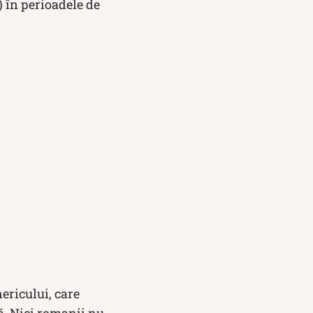
) în perioadele de
nericului, care
nă. Nici romanii nu