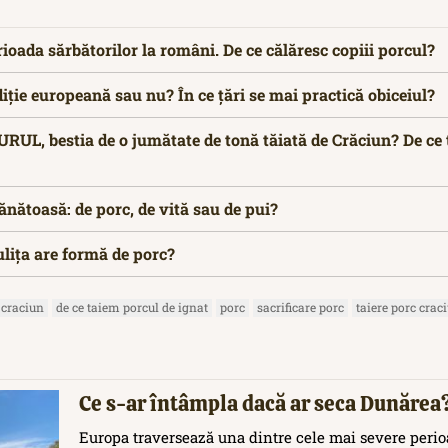
rioada sărbătorilor la români. De ce călăresc copiii porcul?
diție europeană sau nu? În ce țări se mai practică obiceiul?
L, bestia de o jumătate de tonă tăiată de Crăciun? De ce 
ănătoasă: de porc, de vită sau de pui?
ulița are formă de porc?
 craciun
de ce taiem porcul de ignat
porc
sacrificare porc
taiere porc crac
Ce s-ar întâmpla dacă ar seca Dunărea
Europa traversează una dintre cele mai severe perioa