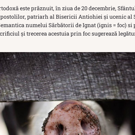
ortodoxă este prăznuit, în ziua de 20 decembrie, Sfânt
ostolilor, patriarh al Bisericii Antiohiei şi ucenic al
emantica numelui Sărbătorii de Ignat (ignis = foc) si 
acrificiul și trecerea acestuia prin foc sugerează legăt