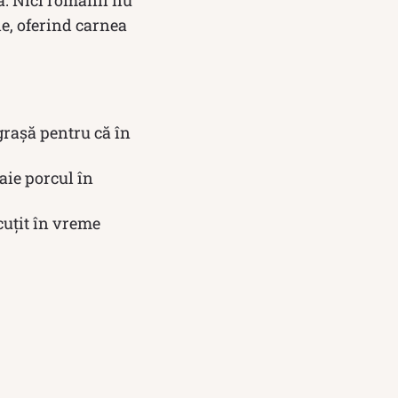
ie, oferind carnea
grașă pentru că în
aie porcul în
cuţit în vreme