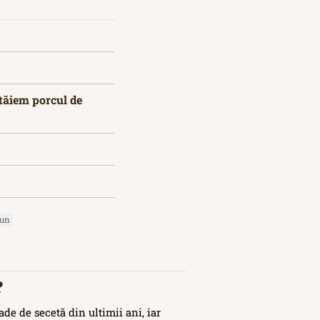
tăiem porcul de
iun
?
de de secetă din ultimii ani, iar