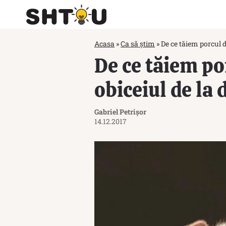
Acasa
»
Ca să știm
»
De ce tăiem porcul 
De ce tăiem po
obiceiul de la 
Gabriel Petrișor
14.12.2017