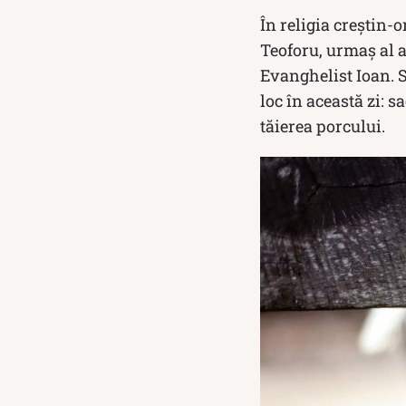
În religia creştin-
Teoforu, urmaş al ap
Evanghelist Ioan. S
loc în această zi: s
tăierea porcului.