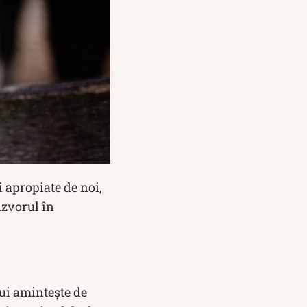
i apropiate de noi,
izvorul în
lui aminteşte de