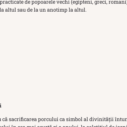
 practicate de popoarele vechi (egipteni, greci, romani
la altul sau de la un anotimp la altul.
i
 că sacrificarea porcului ca simbol al divinităţii întu
elui în cea mai scurtă zi a anului, la solstiţiul de iar