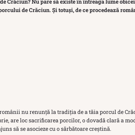
 de Crăciun? Nu pare să existe în întreaga lume obic
porcului de Crăciun. Și totuși, de ce procedează român
omânii nu renunță la tradiția de a tăia porcul de Crăc
rie, are loc sacrificarea porcilor, o dovadă clară a mo
juns să se asocieze cu o sărbătoare creştină.