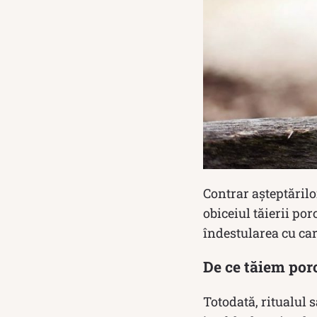
Contrar așteptărilo
obiceiul tăierii por
îndestularea cu ca
De ce tăiem por
Totodată, ritualul 