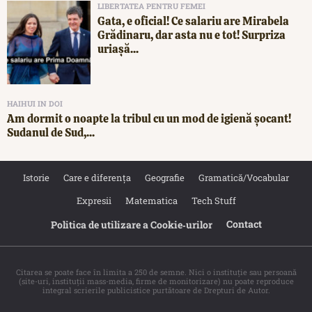
LIBERTATEA PENTRU FEMEI
Gata, e oficial! Ce salariu are Mirabela
Grădinaru, dar asta nu e tot! Surpriza
uriașă...
HAIHUI IN DOI
Am dormit o noapte la tribul cu un mod de igienă șocant!
Sudanul de Sud,...
Istorie
Care e diferența
Geografie
Gramatică/Vocabular
Expresii
Matematica
Tech Stuff
Contact
Politica de utilizare a Cookie‐urilor
Citarea se poate face în limita a 250 de semne. Nici o instituţie sau persoană
(site-uri, instituţii mass-media, firme de monitorizare) nu poate reproduce
integral scrierile publicistice purtătoare de Drepturi de Autor.