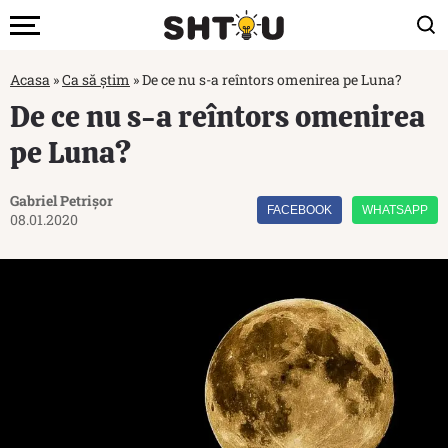
Acasa
»
Ca să știm
»
De ce nu s-a reîntors omenirea pe Luna?
De ce nu s-a reîntors omenirea
pe Luna?
Gabriel Petrișor
FACEBOOK
WHATSAPP
08.01.2020