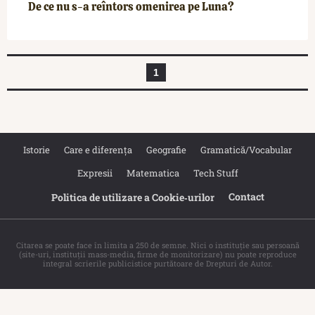
De ce nu s-a reîntors omenirea pe Luna?
1
Istorie
Care e diferența
Geografie
Gramatică/Vocabular
Expresii
Matematica
Tech Stuff
Contact
Politica de utilizare a Cookie‐urilor
Citarea se poate face în limita a 250 de semne. Nici o instituţie sau persoană
(site-uri, instituţii mass-media, firme de monitorizare) nu poate reproduce
integral scrierile publicistice purtătoare de Drepturi de Autor.