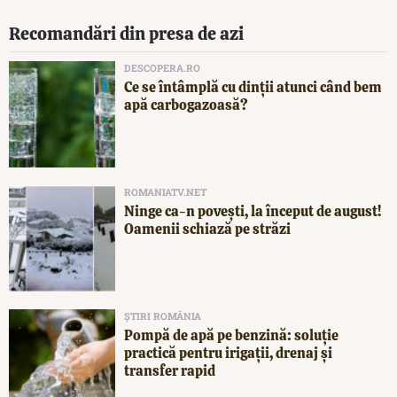
Recomandări din presa de azi
DESCOPERA.RO
Ce se întâmplă cu dinții atunci când bem
apă carbogazoasă?
ROMANIATV.NET
Ninge ca-n povești, la început de august!
Oamenii schiază pe străzi
ȘTIRI ROMÂNIA
Pompă de apă pe benzină: soluție
practică pentru irigații, drenaj și
transfer rapid