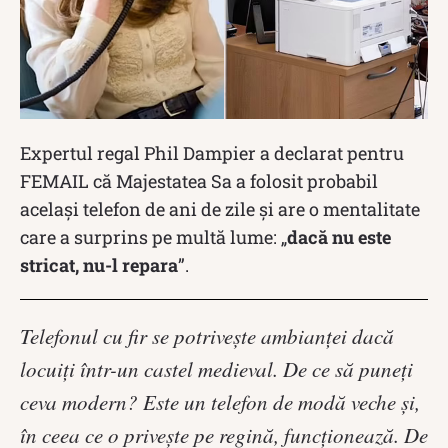
Expertul regal Phil Dampier a declarat pentru
FEMAIL că Majestatea Sa a folosit probabil
același telefon de ani de zile și are o mentalitate
care a surprins pe multă lume: „
dacă nu este
stricat, nu-l repara
”.
Telefonul cu fir se potrivește ambianței dacă
locuiți într-un castel medieval. De ce să puneți
ceva modern? Este un telefon de modă veche și,
în ceea ce o privește pe regină, funcționează. De