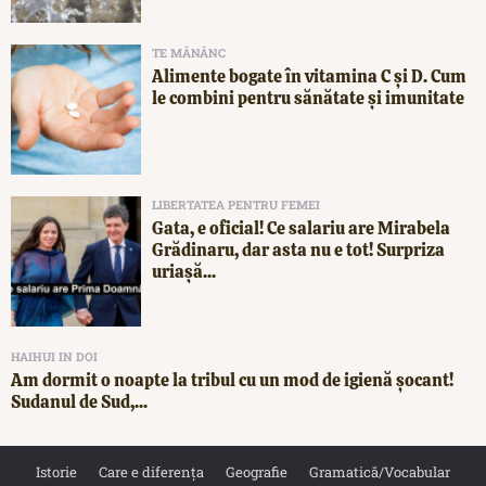
TE MĂNÂNC
Alimente bogate în vitamina C și D. Cum
le combini pentru sănătate și imunitate
LIBERTATEA PENTRU FEMEI
Gata, e oficial! Ce salariu are Mirabela
Grădinaru, dar asta nu e tot! Surpriza
uriașă...
HAIHUI IN DOI
Am dormit o noapte la tribul cu un mod de igienă șocant!
Sudanul de Sud,...
Istorie
Care e diferența
Geografie
Gramatică/Vocabular