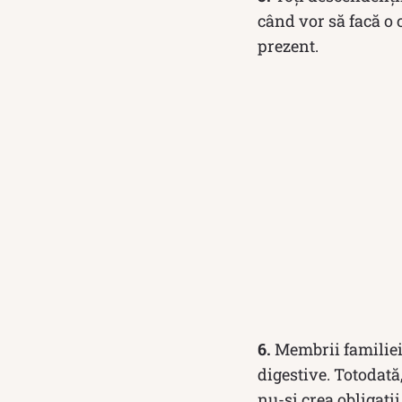
când vor să facă o c
prezent.
6.
Membrii familiei
digestive. Totodată
nu-și crea obligații