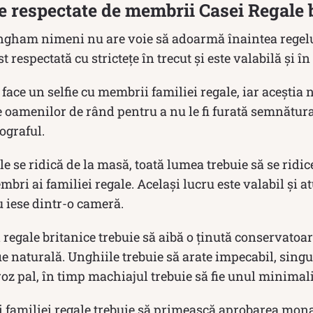
e respectate de membrii Casei Regale 
ngham nimeni nu are voie să adoarmă înaintea regel
t respectată cu strictețe în trecut și este valabilă și în
ace un selfie cu membrii familiei regale, iar acești
 oamenilor de rând pentru a nu le fi furată semnătura
ograful.
e se ridică de la masă, toată lumea trebuie să se ridice
mbri ai familiei regale. Același lucru este valabil și 
 iese dintr-o cameră.
regale britanice trebuie să aibă o ținută conservatoar
fie naturală. Unghiile trebuie să arate impecabil, sing
roz pal, în timp machiajul trebuie să fie unul minimalis
i familiei regale trebuie să primească aprobarea mon