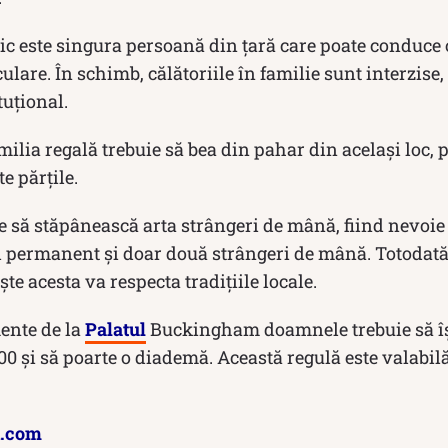
c este singura persoană din țară care poate conduce 
ulare. În schimb, călătoriile în familie sunt interzise,
tuțional.
lia regală trebuie să bea din pahar din același loc, p
e părțile.
 să stăpânească arta strângeri de mână, fiind nevoi
l permanent și doar două strângeri de mână. Totodată,
te acesta va respecta tradițiile locale.
ente de la
Palatul
Buckingham doamnele trebuie să își
00 și să poarte o diademă. Această regulă este valabil
n.com