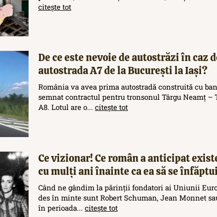
citește tot
De ce este nevoie de autostrăzi în caz d
autostrada A7 de la București la Iași?
România va avea prima autostradă construită cu ban
semnat contractul pentru tronsonul Târgu Neamț – T
A8. Lotul are o...
citește tot
Ce vizionar! Ce român a anticipat exis
cu mulți ani înainte ca ea să se înfăptu
Când ne gândim la părinții fondatori ai Uniunii Eur
des în minte sunt Robert Schuman, Jean Monnet sau
în perioada...
citește tot