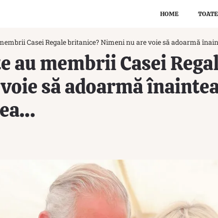
HOME
TOATE
u membrii Casei Regale britanice? Nimeni nu are voie să adoarmă înaint
cte au membrii Casei Rega
voie să adoarmă înaintea
-lea…