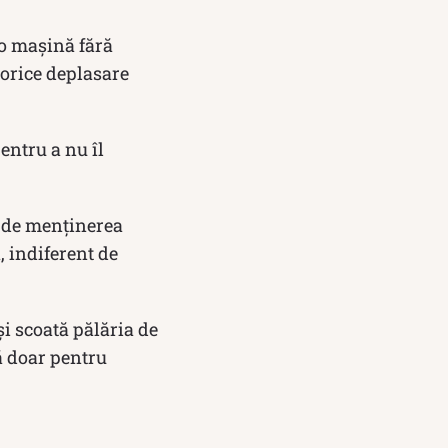
o mașină fără
 orice deplasare
entru a nu îl
e de menținerea
 indiferent de
 scoată pălăria de
ă doar pentru