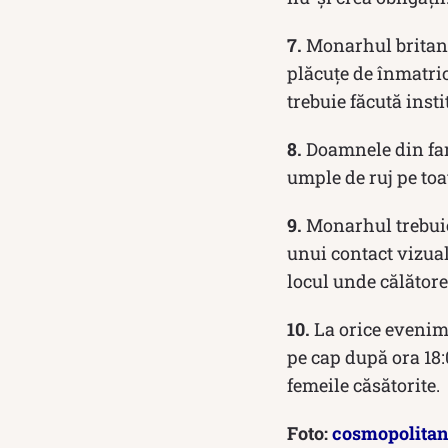
7.
Monarhul britani
plăcuțe de înmatric
trebuie făcută insti
8.
Doamnele din fami
umple de ruj pe toat
9.
Monarhul trebuie
unui contact vizua
locul unde călătoreș
10.
La orice evenim
pe cap după ora 18:
femeile căsătorite.
Foto:
cosmopolita