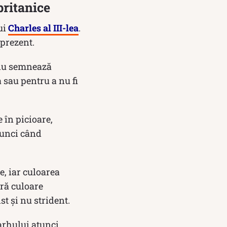
britanice
ui
Charles al III-lea
.
 prezent.
a nu semnează
 sau pentru a nu fi
 în picioare,
atunci când
e, iar culoarea
ură culoare
t și nu strident.
arhului atunci