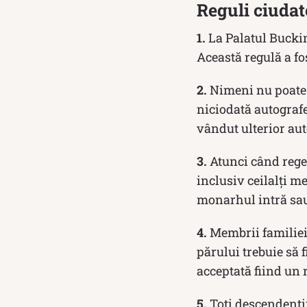
Reguli ciudat
1.
La Palatul Bucki
Această regulă a fos
2.
Nimeni nu poate f
niciodată autografe
vândut ulterior aut
3.
Atunci când regel
inclusiv ceilalți me
monarhul intră sau
4.
Membrii familiei 
părului trebuie să 
acceptată fiind un 
5.
Toți descendenți