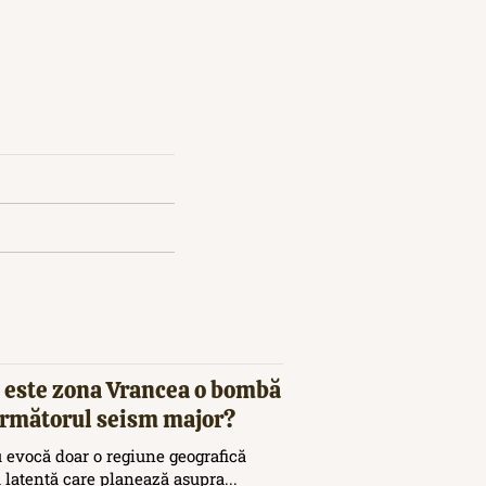
 este zona Vrancea o bombă
 următorul seism major?
 evocă doar o regiune geografică
ă latență care planează asupra...