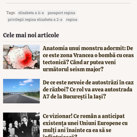
Tags:
elisabeta a ii-a
pasaport regina
privilegii regina elisabeta a 2-a
regina
Cele mai noi articole
Anatomia unui monstru adormit: De
ce este zona Vrancea o bombă cu ceas
tectonică? Când ar putea veni
următorul seism major?
De ce este nevoie de autostrăzi în caz
de război? Ce rol va avea autostrada
A7 de la București la Iași?
Ce vizionar! Ce român a anticipat
existența unei Uniuni Europene cu
mulți ani înainte ca ea să se