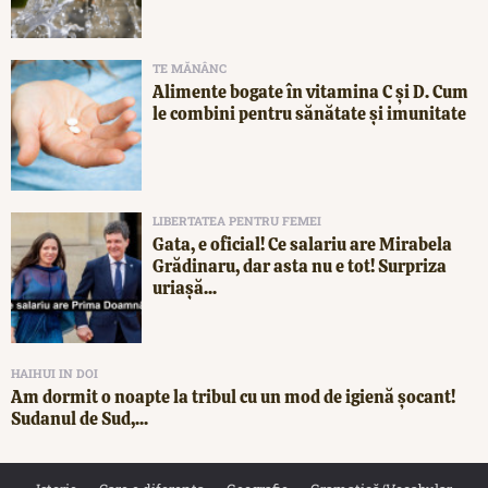
TE MĂNÂNC
Alimente bogate în vitamina C și D. Cum
le combini pentru sănătate și imunitate
LIBERTATEA PENTRU FEMEI
Gata, e oficial! Ce salariu are Mirabela
Grădinaru, dar asta nu e tot! Surpriza
uriașă...
HAIHUI IN DOI
Am dormit o noapte la tribul cu un mod de igienă șocant!
Sudanul de Sud,...