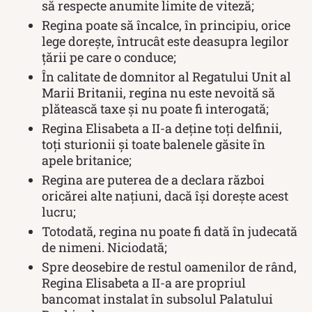
să respecte anumite limite de viteză;
Regina poate să încalce, în principiu, orice
lege doreşte, întrucât este deasupra legilor
ţării pe care o conduce;
În calitate de domnitor al Regatului Unit al
Marii Britanii, regina nu este nevoită să
plătească taxe și nu poate fi interogată;
Regina Elisabeta a II-a deține toți delfinii,
toți sturionii și toate balenele găsite în
apele britanice;
Regina are puterea de a declara război
oricărei alte națiuni, dacă își dorește acest
lucru;
Totodată, regina nu poate fi dată în judecată
de nimeni. Niciodată;
Spre deosebire de restul oamenilor de rând,
Regina Elisabeta a II-a are propriul
bancomat instalat în subsolul Palatului