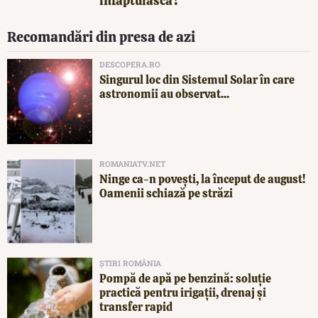
înfăptuiască?
Recomandări din presa de azi
DESCOPERA.RO
Singurul loc din Sistemul Solar în care
astronomii au observat...
ROMANIATV.NET
Ninge ca-n povești, la început de august!
Oamenii schiază pe străzi
ȘTIRI ROMÂNIA
Pompă de apă pe benzină: soluție
practică pentru irigații, drenaj și
transfer rapid