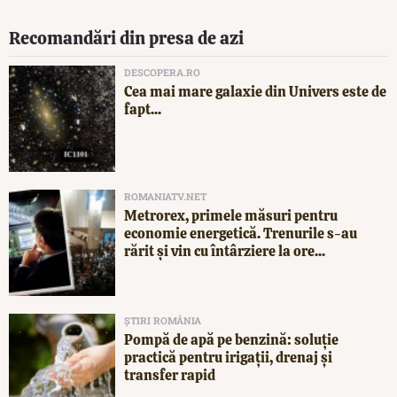
Recomandări din presa de azi
DESCOPERA.RO
Cea mai mare galaxie din Univers este de
fapt...
ROMANIATV.NET
Metrorex, primele măsuri pentru
economie energetică. Trenurile s-au
rărit și vin cu întârziere la ore...
ȘTIRI ROMÂNIA
Pompă de apă pe benzină: soluție
practică pentru irigații, drenaj și
transfer rapid