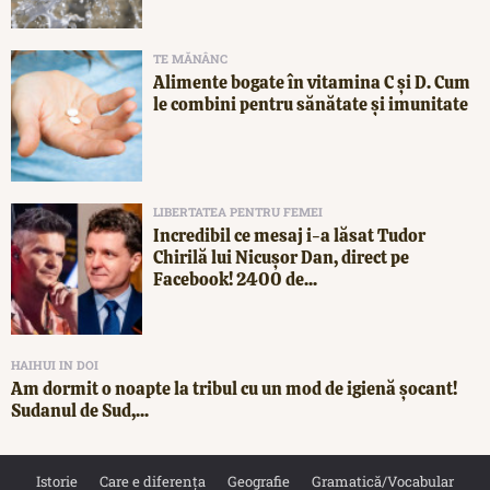
TE MĂNÂNC
Alimente bogate în vitamina C și D. Cum
le combini pentru sănătate și imunitate
LIBERTATEA PENTRU FEMEI
Incredibil ce mesaj i-a lăsat Tudor
Chirilă lui Nicușor Dan, direct pe
Facebook! 2400 de...
HAIHUI IN DOI
Am dormit o noapte la tribul cu un mod de igienă șocant!
Sudanul de Sud,...
Istorie
Care e diferența
Geografie
Gramatică/Vocabular