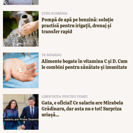
ȘTIRI ROMÂNIA
Pompă de apă pe benzină: soluție
practică pentru irigații, drenaj și
transfer rapid
TE MĂNÂNC
Alimente bogate în vitamina C și D. Cum
le combini pentru sănătate și imunitate
LIBERTATEA PENTRU FEMEI
Gata, e oficial! Ce salariu are Mirabela
Grădinaru, dar asta nu e tot! Surpriza
uriașă...