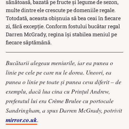
sănătoasă, bazată pe fructe și legume de sezon,
multe dintre ele crescute pe domeniile regale.
Totodată, aceasta obișnuia să bea ceai în fiecare
zi, fără excepție. Conform fostului bucătar regal
Darren McGrady, regina își stabilea meniul pe
fiecare săptămână.
Bucătarii alegeau meniurile, iar ea punea o
linie pe cele pe care nu le dorea. Uneori, ea
punea o linie pe toate și punea ceva diferit – de
exemplu, dacă lua cina cu Prințul Andrew,
preferatul lui era Crème Brulee cu portocale
Sandringham, a spus Darren McGrady, potrivit
mirror.co.uk
.