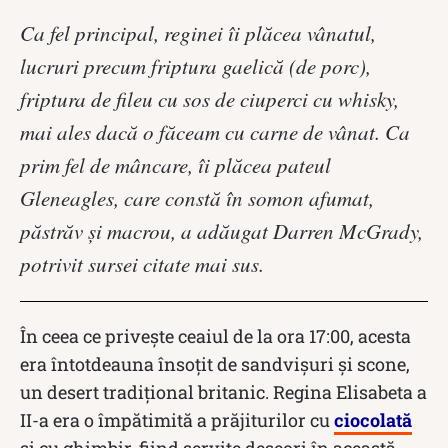
Ca fel principal, reginei îi plăcea vânatul,
lucruri precum friptura gaelică (de porc),
friptura de fileu cu sos de ciuperci cu whisky,
mai ales dacă o făceam cu carne de vânat. Ca
prim fel de mâncare, îi plăcea pateul
Gleneagles, care constă în somon afumat,
păstrăv și macrou, a adăugat Darren McGrady,
potrivit sursei citate mai sus.
În ceea ce privește ceaiul de la ora 17:00, acesta
era întotdeauna însoțit de sandvișuri și scone,
un desert tradițional britanic. Regina Elisabeta a
II-a era o împătimită a prăjiturilor cu
ciocolată
și cu ghimbir, fiind servite deseori în această