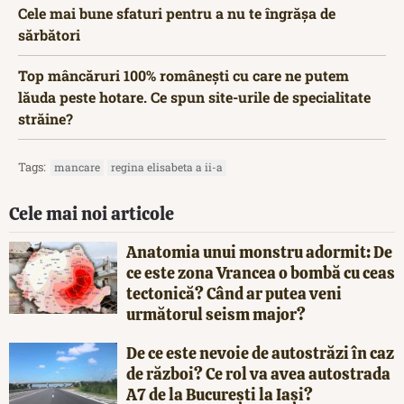
Cele mai bune sfaturi pentru a nu te îngrășa de
sărbători
Top mâncăruri 100% românești cu care ne putem
lăuda peste hotare. Ce spun site-urile de specialitate
străine?
Tags:
mancare
regina elisabeta a ii-a
Cele mai noi articole
Anatomia unui monstru adormit: De
ce este zona Vrancea o bombă cu ceas
tectonică? Când ar putea veni
următorul seism major?
De ce este nevoie de autostrăzi în caz
de război? Ce rol va avea autostrada
A7 de la București la Iași?