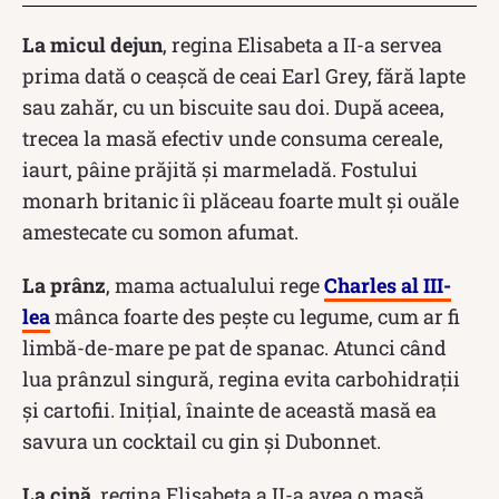
La micul dejun
, regina Elisabeta a II-a servea
prima dată o ceașcă de ceai Earl Grey, fără lapte
sau zahăr, cu un biscuite sau doi. După aceea,
trecea la masă efectiv unde consuma cereale,
iaurt, pâine prăjită și marmeladă. Fostului
monarh britanic îi plăceau foarte mult și ouăle
amestecate cu somon afumat.
La prânz
, mama actualului rege
Charles al III-
lea
mânca foarte des pește cu legume, cum ar fi
limbă-de-mare pe pat de spanac. Atunci când
lua prânzul singură, regina evita carbohidrații
și cartofii. Inițial, înainte de această masă ea
savura un cocktail cu gin și Dubonnet.
La cină
, regina Elisabeta a II-a avea o masă