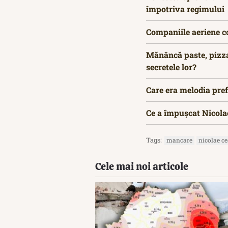
împotriva regimului
Companiile aeriene c
Mănâncă paste, pizza,
secretele lor?
Care era melodia pref
Ce a împușcat Nicola
Tags:
mancare
nicolae c
Cele mai noi articole