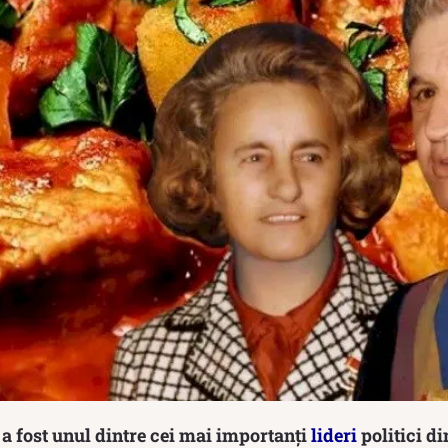
a fost unul dintre cei mai importanți
lideri
politici din