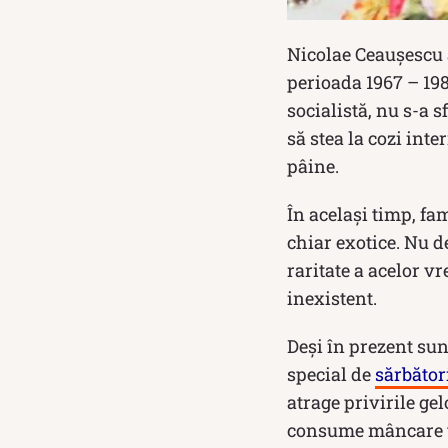
Nicolae Ceaușescu 
perioada 1967 – 19
socialistă, nu s-a s
să stea la cozi int
pâine.
În același timp, fa
chiar exotice. Nu d
raritate a acelor v
inexistent.
Deși în prezent sun
special de
sărbător
atrage privirile gel
consume mâncare tr