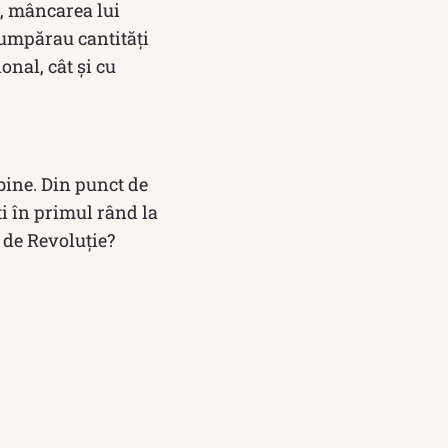
a, mâncarea lui
 cumpărau cantități
onal, cât și cu
bine. Din punct de
ti în primul rând la
 de Revoluție?