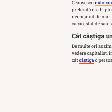
Ceaușescu
mâncau
preferată era fript
neobișnuit de mari 
cacao, stafide sau r
Cât câștiga u
De multe ori auzim 
vedere capitalist, 
cât
câștiga
o persoa