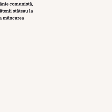
mânie comunistă,
ățenii stăteau la
era mâncarea