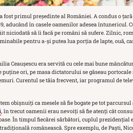
a fost primul președinte al României. A condus o țar
89, aducând în casele oamenilor adesea întunericul. C
fiit niciodată să îi facă pe români să sufere. Zilnic, ro
erminabile pentru a-și putea lua porția de lapte, ouă, c
milia Ceaușescu era servită cu cele mai bune mâncătu
e puține ori, pe masa dictatorului se găseau portocale
remuri. Curentul se tăia frecvent, iar programul de tel
tem obișnuiți ca mesele să fie bogate pe tot parcursul 
i
, în trecut oamenii erau nevoiți să fie atenți cât con
oase. În timpul fiecărei sărbători, cuplul prezidențial 
adițională românească. Spre exemplu, de Paști, Nic