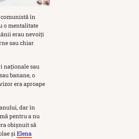
ă comunistă în
u o mentalitate
mânii erau nevoiți
arne sau chiar
ri naționale sau
 sau banane, o
evizor era aproape
anului, dar în
sumă pentru a nu
era obișnuit să
olae și
Elena