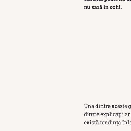
nu sară în ochi.
Una dintre aceste g
dintre explicații a
există tendința înloc