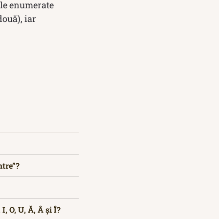
vele enumerate
ouă), iar
ntre”?
, O, U, Ă, Â și Î?