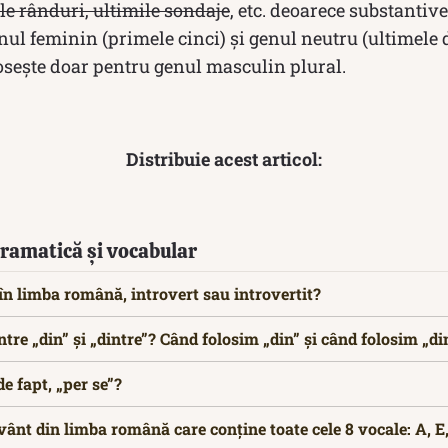
ile rânduri, ultimile sondaje
, etc. deoarece substanti
nul feminin (primele cinci) și genul neutru (ultimele d
losește doar pentru genul masculin plural.
Distribuie acest articol:
 Gramatică și vocabular
n limba română, introvert sau introvertit?
ntre „din” și „dintre”? Când folosim „din” și când folosim „di
e fapt, „per se”?
ânt din limba română care conține toate cele 8 vocale: A, E, I