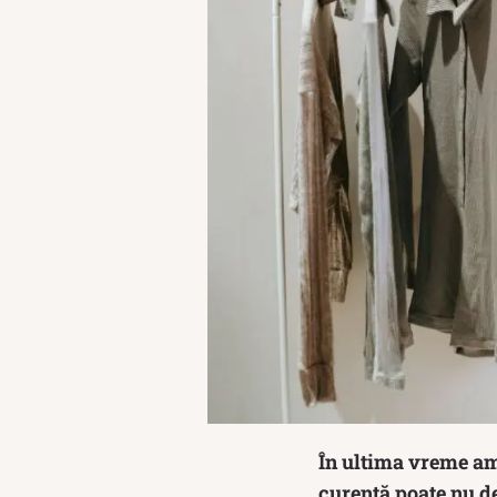
În ultima vreme am 
curentă poate nu der