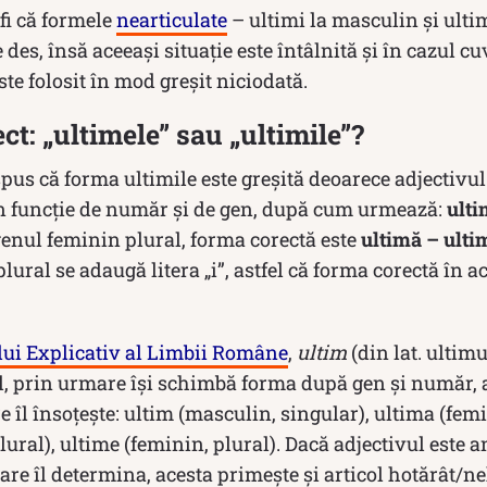
 fi că formele
nearticulate
– ultimi la masculin și ulti
e des, însă aceeași situație este întâlnită și în cazul c
ste folosit în mod greșit niciodată.
ct: „ultimele” sau „ultimile”?
pus că forma ultimile este greșită deoarece adjectivul
în funcţie de număr şi de gen, după cum urmează:
ulti
genul feminin plural, forma corectă este
ultimă – ulti
ural se adaugă litera „i”, astfel că forma corectă în a
lui Explicativ al Limbii Române
,
ultim
(din lat. ultimu
il, prin urmare îşi schimbă forma după gen şi număr,
e îl însoţeşte: ultim (masculin, singular), ultima (femi
lural), ultime (feminin, plural). Dacă adjectivul este 
are îl determina, acesta primeşte şi articol hotărât/ne