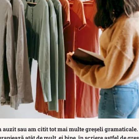
auzit sau am citit tot mai multe greșeli gramaticale.
anjează atât de mult, ei bine, în scriere astfel de greș