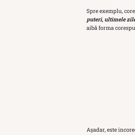
Spre exemplu, core
puteri, ultimele zil
aibă forma corespun
Așadar, este incor