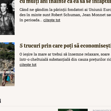
cu mulți ani înainte ca ea să se înfăptu
Când ne gândim la părinții fondatori ai Uniunii Eur
des în minte sunt Robert Schuman, Jean Monnet sau
în perioada...
citește tot
5 trucuri prin care poți să economisești
O ieșire la mare ar trebui să însemne relaxare, soare 
într-o cheltuială substanțială din cauza prețurilor rid
citește tot
i
ROMANIATV.