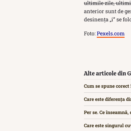
ultimile zile, ultim
anterior sunt de ge
desinența „i” se fo
Foto:
Pexels.com
Alte articole din
Cum se spune corect î
Care este diferența di
Per se. Ce înseamnă, d
Care este singurul cuv