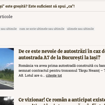
i” este greșită? Este suficient să spui „ca”!
rticole
 sau ultimile
cum se scrie ultimele sau ultimile
ulimele sau ultimile
De ce este nevoie de autostrăzi în caz d
autostrada A7 de la București la Iași?
România va avea prima autostradă construită cu ban
semnat contractul pentru tronsonul Târgu Neamț – T
A8. Lotul are o...
citește tot
Ce vizionar! Ce român a anticipat exis