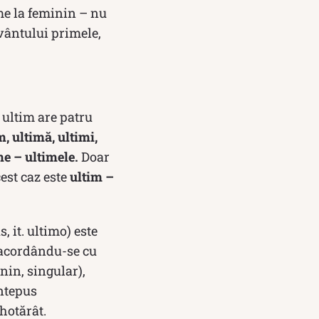
me la feminin – nu
uvântului primele,
 ultim are patru
m, ultimă, ultimi,
me – ultimele.
Doar
cest caz este
ultim –
s, it. ultimo) este
 acordându-se cu
nin, singular),
antepus
hotărât.