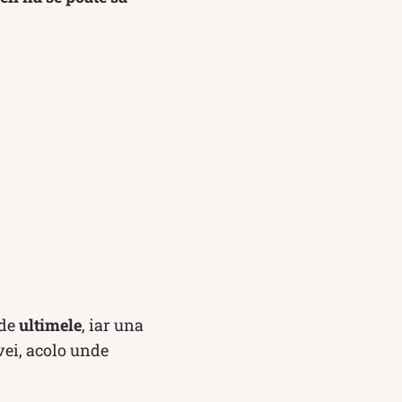
 de
ultimele
, iar una
vei, acolo unde