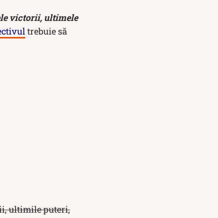
le victorii, ultimele
ectivul
trebuie să
ii, ultimile puteri,