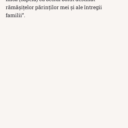
rămăşiţelor părinţilor mei şi ale întregii
familii”.