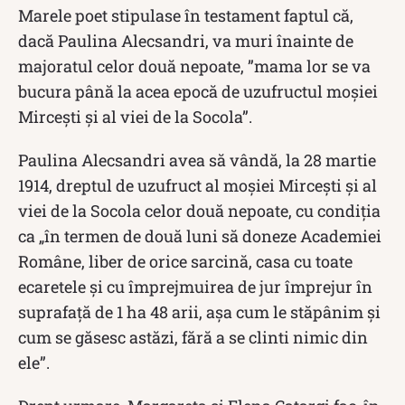
Marele poet stipulase în testament faptul că,
dacă Paulina Alecsandri, va muri înainte de
majoratul celor două nepoate, ”mama lor se va
bucura până la acea epocă de uzufructul moșiei
Mircești și al viei de la Socola”.
Paulina Alecsandri avea să vândă, la 28 martie
1914, dreptul de uzufruct al moşiei Mirceşti şi al
viei de la Socola celor două nepoate, cu condiţia
ca „în termen de două luni să doneze Academiei
Române, liber de orice sarcină, casa cu toate
ecaretele şi cu împrejmuirea de jur împrejur în
suprafaţă de 1 ha 48 arii, aşa cum le stăpânim şi
cum se găsesc astăzi, fără a se clinti nimic din
ele”.