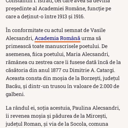
Constantin I. Istrati, cel care avea să devină
președinte al Academiei Române, funcție pe
care a deținut-o între 1913 și 1916.
În conformitate cu actul semnat de Vasile
Alecsandri,
Academia Română
urma să
primească toate manuscrisele poetului. De
asemenea, fiica poetului, Maria Alecsandri,
rămânea cu zestrea care îi fusese dată încă de la
căsătoria din anul 1877 cu Dimitrie A. Catargi.
Aceasta consta din moşia de la Borzeşti, judeţul
Bacău, şi dintr-un trusou în valoare de 2.000 de
galbeni.
La rândul ei, soția acestuia, Paulina Alecsandri,
îi revenea moşia și pădurea de la Mirceşti,
judeţul Roman, şi via de la Socola, comuna