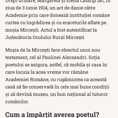
Drept urmare, Margareta și Elena Catargi fac, în
ziua de 3 iunie 1914, un act de danie către
Academie prin care donează instituției române
curtea cu îngrădirea şi cu ecareturile aflate pe
moşia Mirceşti. Actul a fost autentificat la
Judecătoria Ocolului Rural Mirceşti
Moșia de la Mircești face obiectul unui nou
testament, cel al Paulinei Alecsandri. Soția
poetului se asigura, astfel, că mobila și casa în
care locuia la acea vreme vor rămâne
Academiei Române, cu rugămintea ca această
casă să fie conservată în cele mai bune condiții
și să devină muzeu, un bun național al tuturor
românilor.
Cum a împărțit averea poetul?