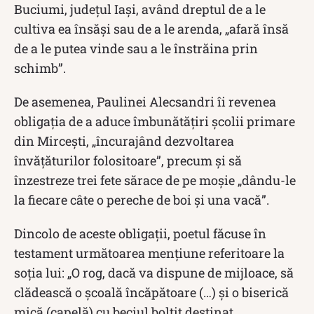
Buciumi, judeţul Iaşi, având dreptul de a le
cultiva ea însăși sau de a le arenda, „afară însă
de a le putea vinde sau a le înstrăina prin
schimb”.
De asemenea, Paulinei Alecsandri îi revenea
obligaţia de a aduce îmbunătățiri școlii primare
din Mirceşti, „încurajând dezvoltarea
învăţăturilor folositoare”, precum şi să
înzestreze trei fete sărace de pe moşie „dându-le
la fiecare câte o pereche de boi şi una vacă”.
Dincolo de aceste obligații, poetul făcuse în
testament următoarea mențiune referitoare la
soția lui: „O rog, dacă va dispune de mijloace, să
clădească o şcoală încăpătoare (…) şi o biserică
mică (capelă) cu beciul boltit destinat