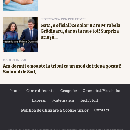
LIBERTATEA PENTRU FEMEI
Gata, e oficial! Ce salariu are Mirabela
Grădinaru, dar asta nu e tot! Surpriza
uriașă...
HAIHUI IN DOI
Am dormit o noapte la tribul cu un mod de igienă șocant!
Sudanul de Sud,...
Istorie
Care e diferența
Geografie
Gramatică/Vocabular
Expresii
Matematica
Tech Stuff
Contact
Politica de utilizare a Cookie‐urilor
Citarea se poate face în limita a 250 de semne. Nici o instituţie sau persoană