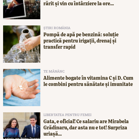
rărit și vin cu întârziere la ore...
ȘTIRI ROMÂNIA
Pompă de apă pe benzină: soluție
practică pentru irigații, drenaj și
transfer rapid
TE MĂNÂNC
Alimente bogate în vitamina C și D. Cum
le combini pentru sănătate și imunitate
LIBERTATEA PENTRU FEMEI
Gata, e oficial! Ce salariu are Mirabela
Grădinaru, dar asta nu e tot! Surpriza
uriașă...