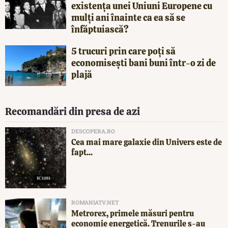
existența unei Uniuni Europene cu
mulți ani înainte ca ea să se
înfăptuiască?
5 trucuri prin care poți să
economisești bani buni într-o zi de
plajă
Recomandări din presa de azi
DESCOPERA.RO
Cea mai mare galaxie din Univers este de
fapt...
ROMANIATV.NET
Metrorex, primele măsuri pentru
economie energetică. Trenurile s-au