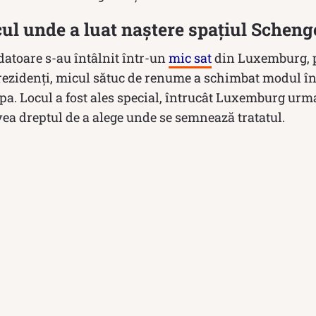
ul unde a luat naștere spațiul Schen
ndatoare s-au întâlnit într-un
mic sat
din Luxemburg, p
 rezidenți, micul sătuc de renume a schimbat modul în
a. Locul a fost ales special, întrucât Luxemburg urm
ea dreptul de a alege unde se semnează tratatul.