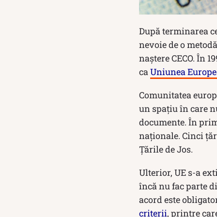
După terminarea cel
nevoie de o metodă p
naștere CECO. În 19
ca
Uniunea Europ
Comunitatea europ
un spațiu în care n
documente. În prima
naționale. Cinci ță
Țările de Jos.
Ulterior, UE s-a ext
încă nu fac parte d
acord este obligato
criterii
, printre ca