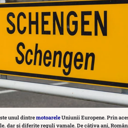
ste unul dintre
motoarele
Uniunii Europene. Prin aces
le. dar și diferite reguli vamale. De câțiva ani, Români