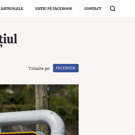
 ARTICOLELE
SHTIU PE FACEBOOK
CONTACT
țiul
Trimite pe:
FACEBOOK