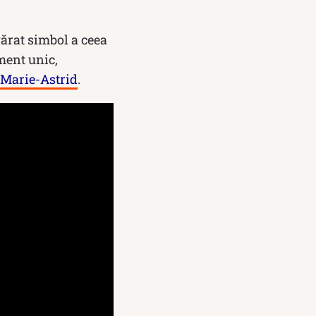
vărat simbol a ceea
ment unic,
 Marie-Astrid
.