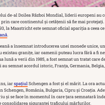
ui de-al Doilea Război Mondial, liderii europeni au c
rin care continentul și cetățenii să fie mai protejați. 
93, la Maastricht este semnat oficial apariția a ceea 
eană
.
eană a însemnat introducerea unei monede unice, un 
u existau granițe, iar oamenii puteau lucra fără a fi 
 lună a verii din 1985, a fost semnat un tratat care de
ri au semnat acordul istoric, Franța, Germania, Belgi
ins, iar
spațiul
Schengen a fost și el mărit. La ora actu
in Schengen, România, Bulgaria, Cipru și Croația. Ade
riu și se face în momentul în care țara semnatară în
re consolidarea siguranței traficului mărfurilor.