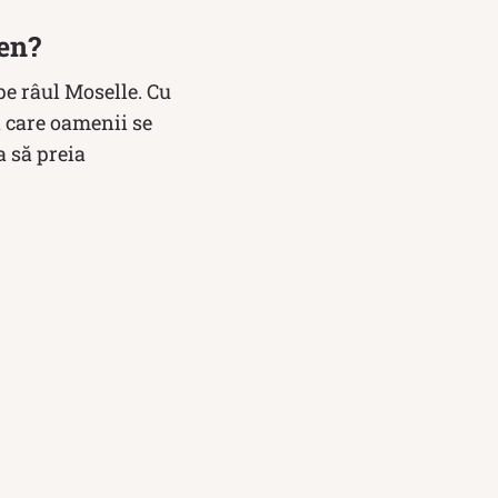
gen?
e râul Moselle. Cu
 care oamenii se
a să preia