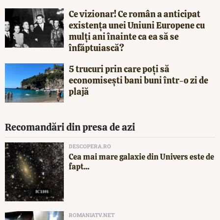
Ce vizionar! Ce român a anticipat
existența unei Uniuni Europene cu
mulți ani înainte ca ea să se
înfăptuiască?
5 trucuri prin care poți să
economisești bani buni într-o zi de
plajă
Recomandări din presa de azi
DESCOPERA.RO
Cea mai mare galaxie din Univers este de
fapt...
ROMANIATV.NET