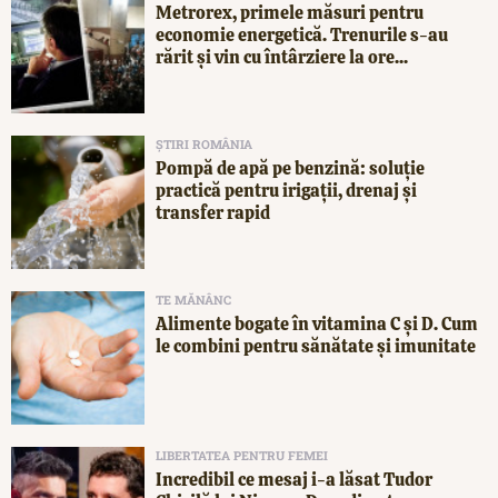
Metrorex, primele măsuri pentru
economie energetică. Trenurile s-au
rărit și vin cu întârziere la ore...
ȘTIRI ROMÂNIA
Pompă de apă pe benzină: soluție
practică pentru irigații, drenaj și
transfer rapid
TE MĂNÂNC
Alimente bogate în vitamina C și D. Cum
le combini pentru sănătate și imunitate
LIBERTATEA PENTRU FEMEI
Incredibil ce mesaj i-a lăsat Tudor