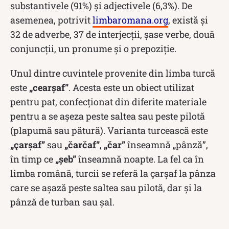
substantivele (91%) și adjectivele (6,3%). De
asemenea, potrivit
limbaromana.org
, există și
32 de adverbe, 37 de interjecții, șase verbe, două
conjuncții, un pronume și o prepoziție.
Unul dintre cuvintele provenite din limba turcă
este
„cearșaf”
. Acesta este un obiect utilizat
pentru pat, confecționat din diferite materiale
pentru a se așeza peste saltea sau peste pilotă
(plapumă sau pătură). Varianta turcească este
„çarşaf”
sau
„čarčaf”
,
„čar”
înseamnă „pânză”,
în timp ce
„şeb”
înseamnă noapte. La fel ca în
limba română, turcii se referă la çarşaf la pânza
care se așază peste saltea sau pilotă, dar și la
pânză de turban sau șal.