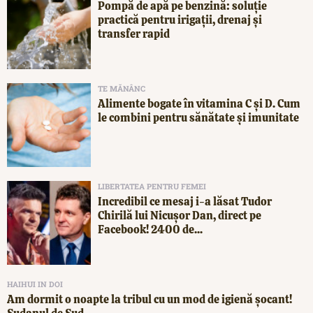
Pompă de apă pe benzină: soluție
practică pentru irigații, drenaj și
transfer rapid
TE MĂNÂNC
Alimente bogate în vitamina C și D. Cum
le combini pentru sănătate și imunitate
LIBERTATEA PENTRU FEMEI
Incredibil ce mesaj i-a lăsat Tudor
Chirilă lui Nicușor Dan, direct pe
Facebook! 2400 de...
HAIHUI IN DOI
Am dormit o noapte la tribul cu un mod de igienă șocant!