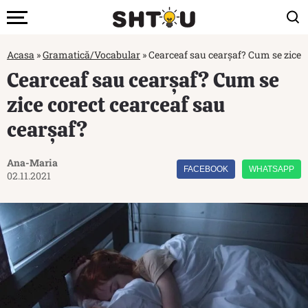
Acasa
»
Gramatică/Vocabular
»
Cearceaf sau cearșaf? Cum se zice c
Cearceaf sau cearșaf? Cum se
zice corect cearceaf sau
cearșaf?
Ana-Maria
FACEBOOK
WHATSAPP
02.11.2021