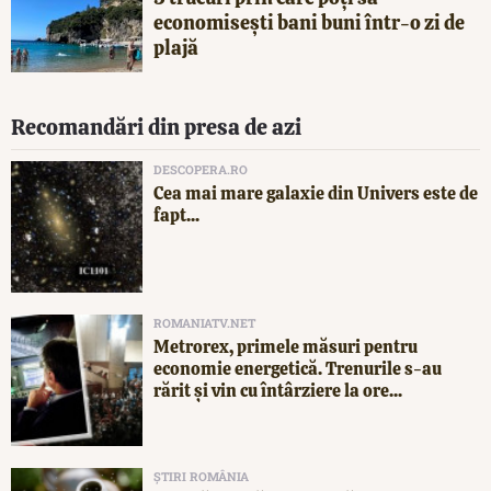
economisești bani buni într-o zi de
plajă
Recomandări din presa de azi
DESCOPERA.RO
Cea mai mare galaxie din Univers este de
fapt...
ROMANIATV.NET
Metrorex, primele măsuri pentru
economie energetică. Trenurile s-au
rărit și vin cu întârziere la ore...
ȘTIRI ROMÂNIA