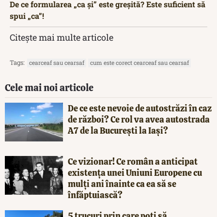
De ce formularea „ca și” este greșită? Este suficient să
spui „ca”!
Citește mai multe articole
Tags:
cearceaf sau cearsaf
cum este corect cearceaf sau cearsaf
Cele mai noi articole
De ce este nevoie de autostrăzi în caz
de război? Ce rol va avea autostrada
A7 de la București la Iași?
Ce vizionar! Ce român a anticipat
existența unei Uniuni Europene cu
mulți ani înainte ca ea să se
înfăptuiască?
5 trucuri prin care poți să