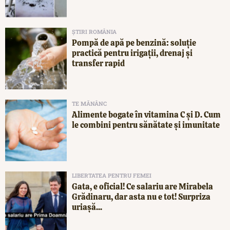
ȘTIRI ROMÂNIA
Pompă de apă pe benzină: soluție
practică pentru irigații, drenaj și
transfer rapid
TE MĂNÂNC
Alimente bogate în vitamina C și D. Cum
le combini pentru sănătate și imunitate
LIBERTATEA PENTRU FEMEI
Gata, e oficial! Ce salariu are Mirabela
Grădinaru, dar asta nu e tot! Surpriza
uriașă...