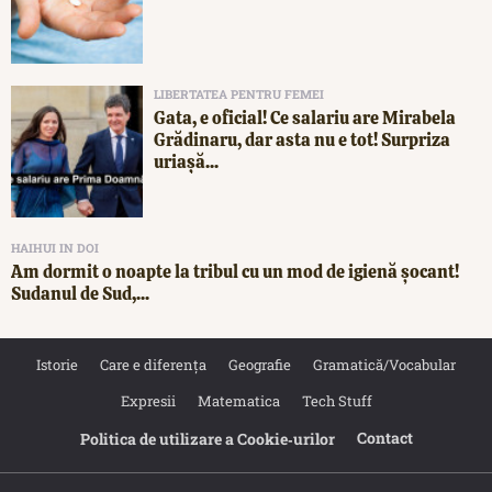
LIBERTATEA PENTRU FEMEI
Gata, e oficial! Ce salariu are Mirabela
Grădinaru, dar asta nu e tot! Surpriza
uriașă...
HAIHUI IN DOI
Am dormit o noapte la tribul cu un mod de igienă șocant!
Sudanul de Sud,...
Istorie
Care e diferența
Geografie
Gramatică/Vocabular
Expresii
Matematica
Tech Stuff
Contact
Politica de utilizare a Cookie‐urilor