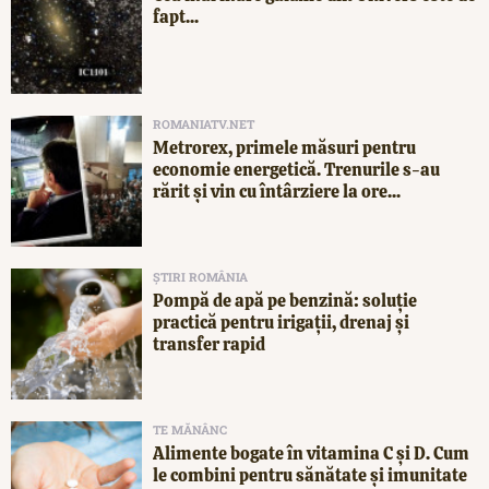
fapt...
ROMANIATV.NET
Metrorex, primele măsuri pentru
economie energetică. Trenurile s-au
rărit și vin cu întârziere la ore...
ȘTIRI ROMÂNIA
Pompă de apă pe benzină: soluție
practică pentru irigații, drenaj și
transfer rapid
TE MĂNÂNC
Alimente bogate în vitamina C și D. Cum
le combini pentru sănătate și imunitate