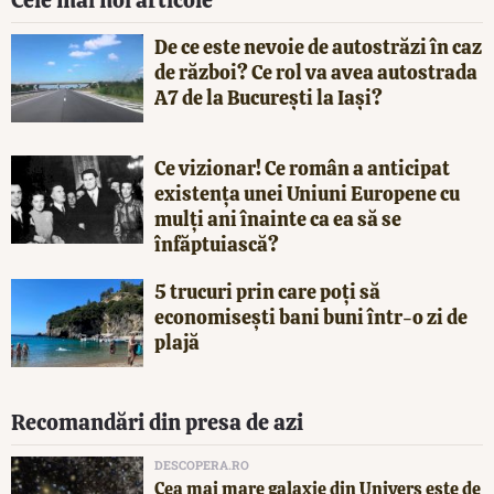
De ce este nevoie de autostrăzi în caz
de război? Ce rol va avea autostrada
A7 de la București la Iași?
Ce vizionar! Ce român a anticipat
existența unei Uniuni Europene cu
mulți ani înainte ca ea să se
înfăptuiască?
5 trucuri prin care poți să
economisești bani buni într-o zi de
plajă
Recomandări din presa de azi
DESCOPERA.RO
Cea mai mare galaxie din Univers este de