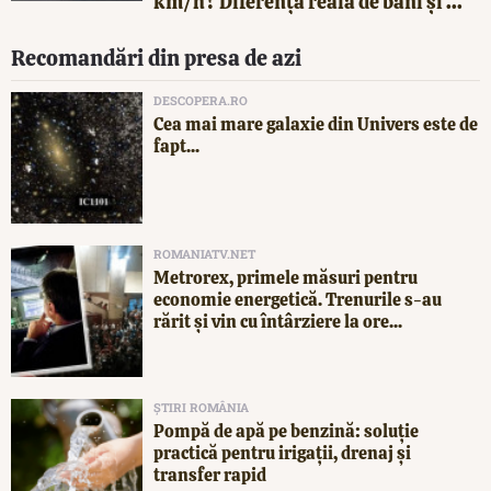
km/h? Diferența reală de bani și ...
Recomandări din presa de azi
DESCOPERA.RO
Cea mai mare galaxie din Univers este de
fapt...
ROMANIATV.NET
Metrorex, primele măsuri pentru
economie energetică. Trenurile s-au
rărit și vin cu întârziere la ore...
ȘTIRI ROMÂNIA
Pompă de apă pe benzină: soluție
practică pentru irigații, drenaj și
transfer rapid