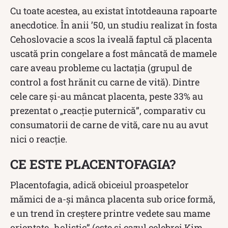
Cu toate acestea, au existat întotdeauna rapoarte
anecdotice. În anii ’50, un studiu realizat în fosta
Cehoslovacie a scos la iveală faptul că placenta
uscată prin congelare a fost mâncată de mamele
care aveau probleme cu lactația (grupul de
control a fost hrănit cu carne de vită). Dintre
cele care și-au mâncat placenta, peste 33% au
prezentat o „reacție puternică”, comparativ cu
consumatorii de carne de vită, care nu au avut
nici o reacție.
CE ESTE PLACENTOFAGIA?
Placentofagia, adică obiceiul proaspetelor
mămici de a-și mânca placenta sub orice formă,
e un trend în creștere printre vedete sau mame
orientate „holistic” (este și cazul celebrei Kim