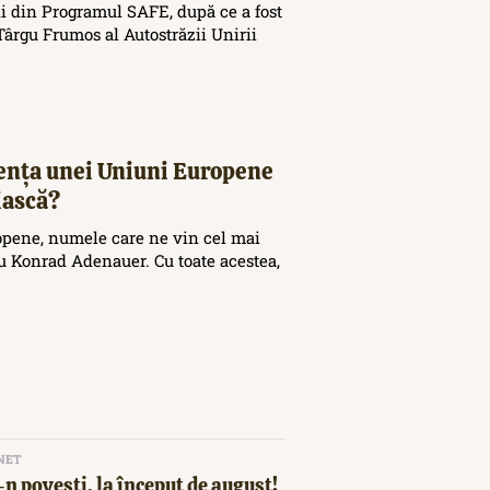
i din Programul SAFE, după ce a fost
ârgu Frumos al Autostrăzii Unirii
tența unei Uniuni Europene
iască?
opene, numele care ne vin cel mai
 Konrad Adenauer. Cu toate acestea,
NET
n povești, la început de august!