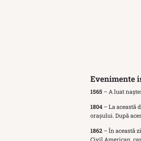
Evenimente i
1565
– A luat naște
1804
– La această da
orașului. După aces
1862
– În această z
Civil American, car