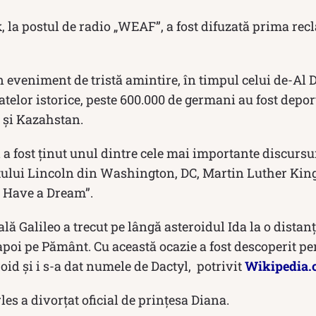
 la postul de radio „WEAF”, a fost difuzată prima rec
n eveniment de tristă amintire, în timpul celui de-Al 
atelor istorice, peste 600.000 de germani au fost deport
a și Kazahstan.
 a fost ținut unul dintre cele mai importante discursur
lui Lincoln din Washington, DC, Martin Luther King, 
I Have a Dream”.
ă Galileo a trecut pe lângă asteroidul Ida la o distanț
napoi pe Pământ. Cu această ocazie a fost descoperit p
roid și i s-a dat numele de Dactyl, potrivit
Wikipedia.
es a divorțat oficial de prințesa Diana.