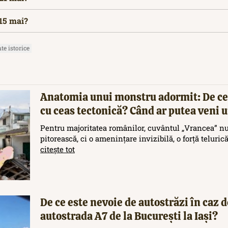
 15 mai?
e istorice
Anatomia unui monstru adormit: De ce
cu ceas tectonică? Când ar putea veni
Pentru majoritatea românilor, cuvântul „Vrancea” nu
pitorească, ci o amenințare invizibilă, o forță teluric
citește tot
De ce este nevoie de autostrăzi în caz d
autostrada A7 de la București la Iași?