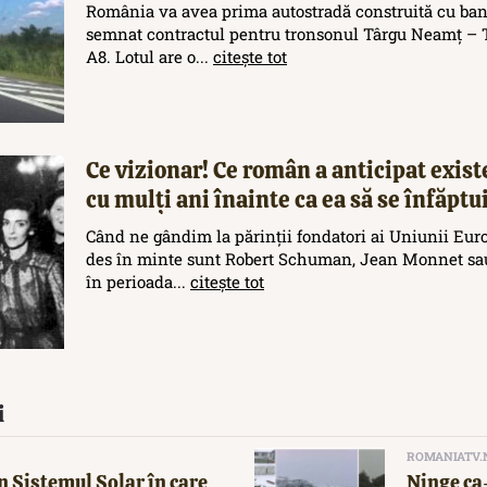
România va avea prima autostradă construită cu ban
semnat contractul pentru tronsonul Târgu Neamț – T
A8. Lotul are o...
citește tot
Ce vizionar! Ce român a anticipat exis
cu mulți ani înainte ca ea să se înfăptu
Când ne gândim la părinții fondatori ai Uniunii Eur
des în minte sunt Robert Schuman, Jean Monnet sau
în perioada...
citește tot
i
ROMANIATV.
n Sistemul Solar în care
Ninge ca-