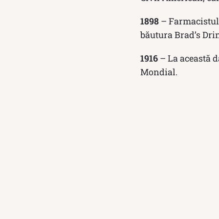
1898
– Farmacistul 
băutura Brad’s Drin
1916
– La această d
Mondial.