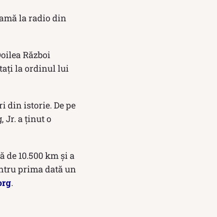
lamă la radio din
Doilea Război
ați la ordinul lui
i din istorie. De pe
Jr. a ținut o
ă de 10.500 km și a
entru prima dată un
org
.