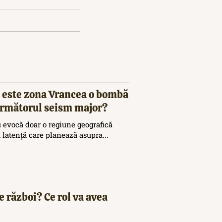
 este zona Vrancea o bombă
 următorul seism major?
 evocă doar o regiune geografică
ă latență care planează asupra...
e război? Ce rol va avea