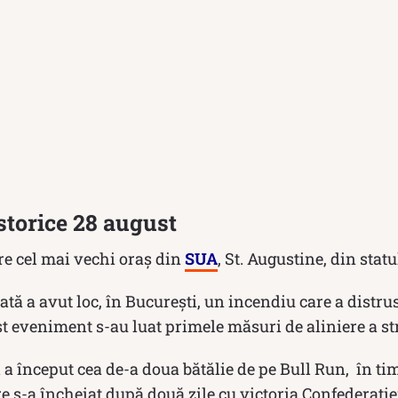
storice 28 august
re cel mai vechi oraș din
SUA
, St. Augustine, din statu
tă a avut loc, în București, un incendiu care a distru
t eveniment s-au luat primele măsuri de aliniere a str
i a început cea de-a doua bătălie de pe Bull Run, în t
e s-a încheiat după două zile cu victoria Confederație