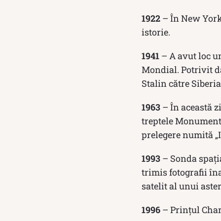
1922
– În New York,
istorie.
1941
– A avut loc u
Mondial. Potrivit d
Stalin către Siberi
1963
– În această zi
treptele Monumentu
prelegere numită „
1993
– Sonda spațial
trimis fotografii î
satelit al unui aste
1996
– Prințul Charl