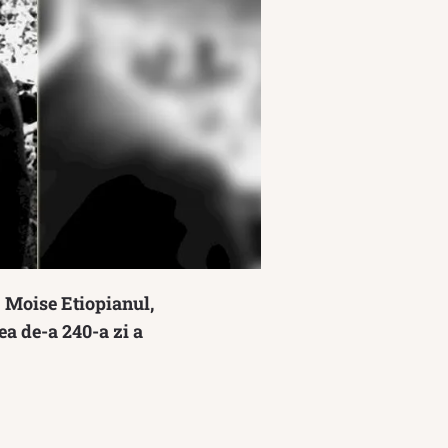
. Moise Etiopianul,
ea de-a 240-a zi a