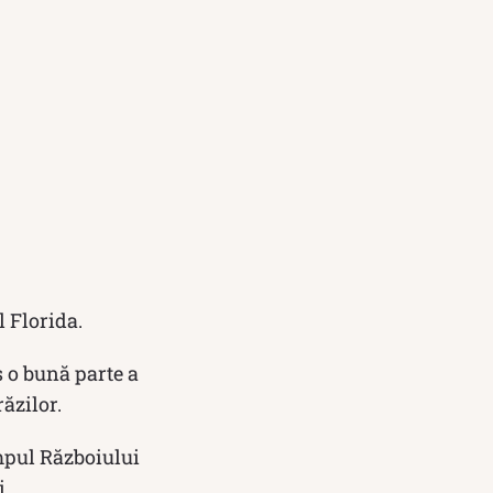
l Florida.
s o bună parte a
ăzilor.
impul Războiului
i.