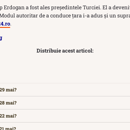
Erdogan a fost ales președintele Turciei. El a devenit 
. Modul autoritar de a conduce ţara i-a adus şi un sup
24.ro
.
g
Distribuie acest articol:
 29 mai?
 28 mai?
 22 mai?
 21 mai?