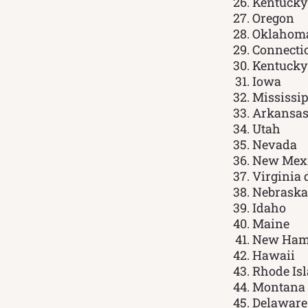
Kentucky
Oregon
Oklahom
Connecti
Kentucky
Iowa
Mississip
Arkansa
Utah
Nevada
New Mex
Virginia 
Nebraska
Idaho
Maine
New Ham
Hawaii
Rhode Is
Montana
Delaware