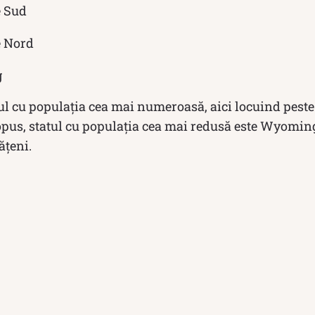
e Sud
e Nord
g
tul cu populația cea mai numeroasă, aici locuind pest
 opus, statul cu populația cea mai redusă este Wyomi
ățeni.