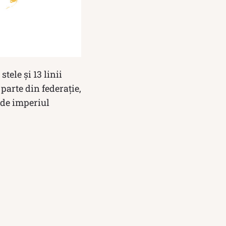
tele și 13 linii
 parte din federație,
ă de imperiul