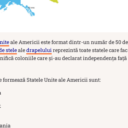
nite
ale Americii este format dintr-un număr de 50 de s
de stele
ale
drapelului
reprezintă toate statele care fac
emnifică coloniile care și-au declarat independența faț
 formează Statele Unite ale Americii sunt:
a
k
ania