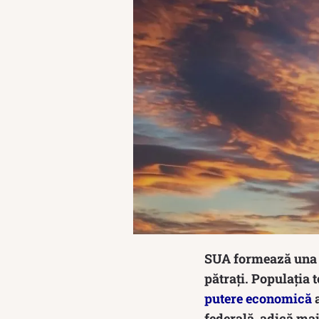
SUA formează una di
pătrați. Populația 
putere economică
a
federală, adică ma