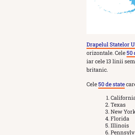
Drapelul Statelor U
orizontale. Cele
50 
iar cele 13 linii s
britanic.
Cele
50 de state
care
Californi
Texas
New Yor
Florida
Illinois
Pennsylv