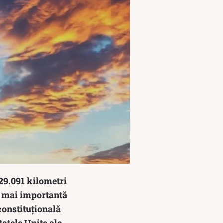
629.091 kilometri
ea mai importantă
constituțională
atele Unite ale