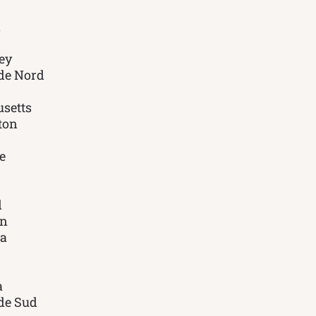
n
ey
de Nord
setts
ton
e
d
in
a
a
de Sud