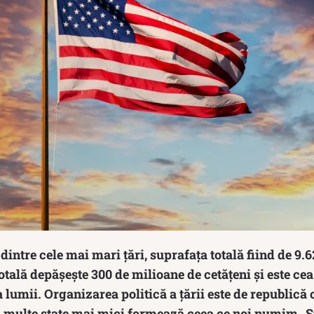
ntre cele mai mari țări, suprafața totală fiind de 9.
totală depășește 300 de milioane de cetățeni și este c
 lumii. Organizarea politică a țării este de republică 
i multe state mai mici formează ceea ce noi numim „St