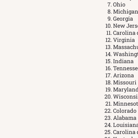
Ohio
Michiga
Georgia
New Jers
Carolina 
Virginia
Massachu
Washing
Indiana
Tennesse
Arizona
Missouri
Marylan
Wiscons
Minnesot
Colorado
Alabama
Louisian
Carolina 