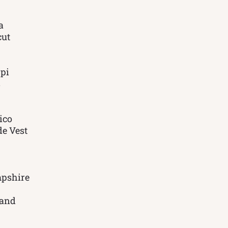
a
cut
pi
s
ico
de Vest
pshire
land