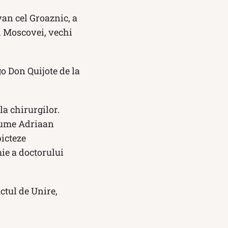
van cel Groaznic, a
al Moscovei, vechi
go Don Quijote de la
a chirurgilor.
 nume Adriaan
icteze
ie a doctorului
ctul de Unire,