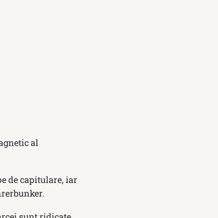
agnetic al
 de capitulare, iar
hrerbunker.
rcei sunt ridicate