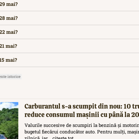
 29 mai?
 28 mai?
 22 mai?
 21 mai?
 15 mai?
nte istorice
Carburantul s-a scumpit din nou: 10 tr
reduce consumul mașinii cu până la 
Valurile succesive de scumpiri la benzină și motori
bugetul fiecărui conducător auto. Pentru mulți, maș
zilnică, iar...
citește tot