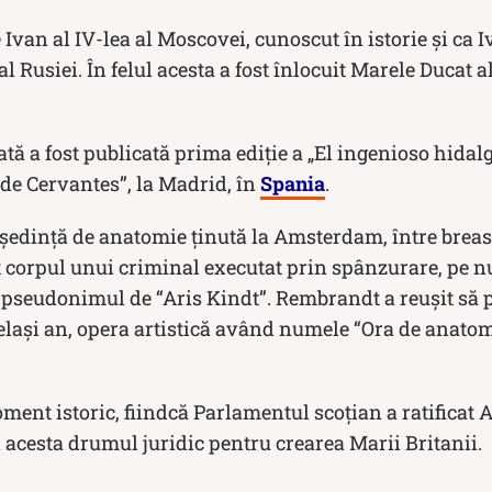
Ivan al IV-lea al Moscovei, cunoscut în istorie și ca I
al Rusiei. În felul acesta a fost înlocuit Marele Ducat 
tă a fost publicată prima ediție a „El ingenioso hidal
e Cervantes”, la Madrid, în
Spania
.
 ședință de anatomie ținută la Amsterdam, între breasl
t corpul unui criminal executat prin spânzurare, pe
pseudonimul de “Aris Kindt”. Rembrandt a reușit să p
elași an, opera artistică având numele “Ora de anatom
ment istoric, fiindcă Parlamentul scoțian a ratificat A
 acesta drumul juridic pentru crearea Marii Britanii.