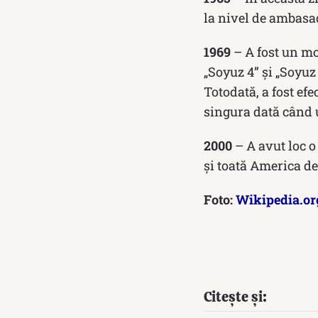
la nivel de ambasad
1969
– A fost un mo
„Soyuz 4” și „Soyuz
Totodată, a fost efe
singura dată când u
2000
– A avut loc o
și toată America de
Foto:
Wikipedia.or
Citește și: