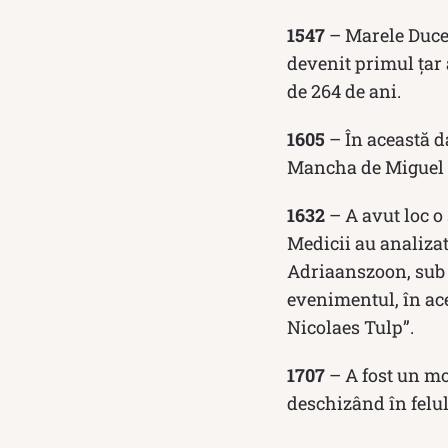
1547
– Marele Duce 
devenit primul țar 
de 264 de ani.
1605
– În această da
Mancha de Miguel d
1632
– A avut loc o
Medicii au analiza
Adriaanszoon, sub 
evenimentul, în ac
Nicolaes Tulp”.
1707
– A fost un mo
deschizând în felul