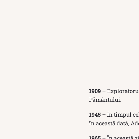
1909
– Exploratorul
Pământului.
1945
– În timpul ce
în această dată, Ad
1965
– În această z