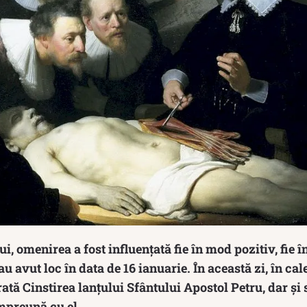
i, omenirea a fost influențată fie în mod pozitiv, fie 
u avut loc în data de 16 ianuarie. În această zi, în ca
rată Cinstirea lanțului Sfântului Apostol Petru, dar și 
mpreună cu el.