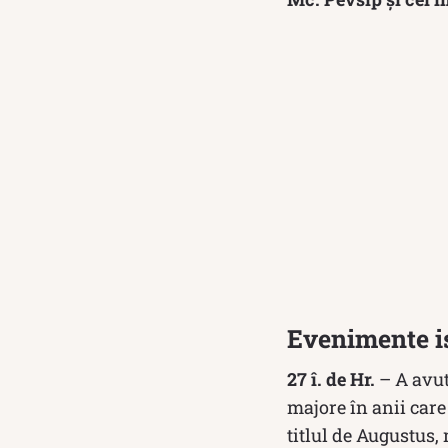
Evenimente is
27 î. de Hr.
– A avut
majore în anii car
titlul de Augustus,