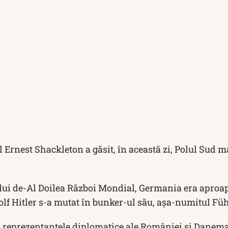
 Ernest Shackleton a găsit, în această zi, Polul Sud m
lui de-Al Doilea Război Mondial, Germania era aproape
olf Hitler s-a mutat în bunker-ul său, așa-numitul Fü
i reprezentanțele diplomatice ale României și Danema