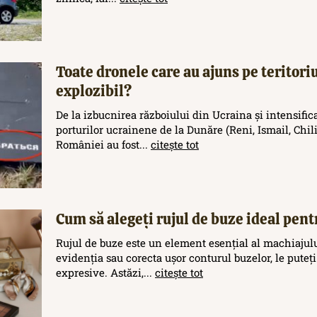
Toate dronele care au ajuns pe teritor
explozibil?
De la izbucnirea războiului din Ucraina și intensific
porturilor ucrainene de la Dunăre (Reni, Ismail, Chilia
României au fost...
citește tot
Cum să alegeți rujul de buze ideal pent
Rujul de buze este un element esențial al machiajului
evidenția sau corecta ușor conturul buzelor, le puteți
expresive. Astăzi,...
citește tot