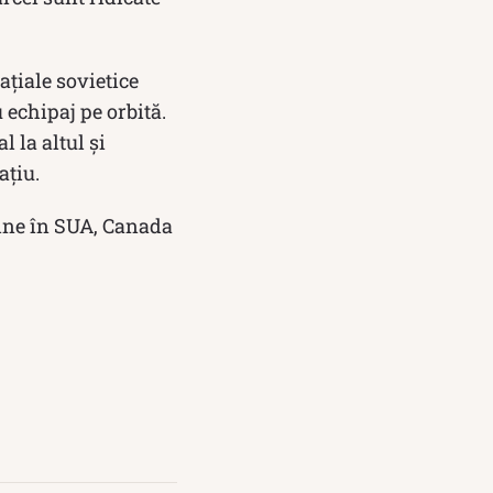
țiale sovietice
 echipaj pe orbită.
l la altul și
ațiu.
bine în SUA, Canada