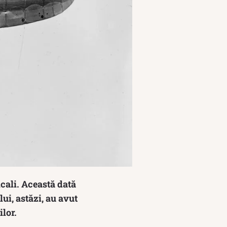
icali. Această dată
ui, astăzi, au avut
lor.