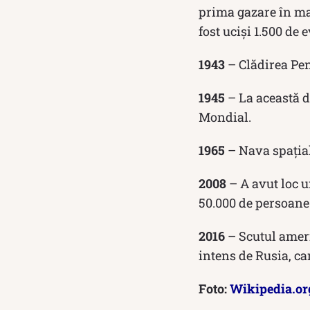
prima gazare în ma
fost uciși 1.500 de 
1943
– Clădirea Pen
1945
– La această d
Mondial.
1965
– Nava spațial
2008
– A avut loc u
50.000 de persoane
2016
– Scutul americ
intens de Rusia, ca
Foto:
Wikipedia.or