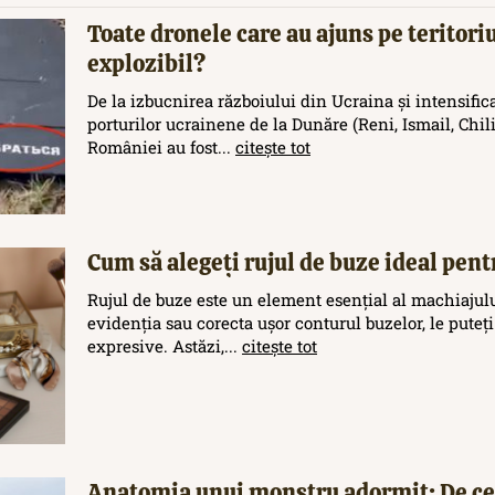
Toate dronele care au ajuns pe teritor
explozibil?
De la izbucnirea războiului din Ucraina și intensific
porturilor ucrainene de la Dunăre (Reni, Ismail, Chilia
României au fost...
citește tot
Cum să alegeți rujul de buze ideal pent
Rujul de buze este un element esențial al machiajului
evidenția sau corecta ușor conturul buzelor, le puteți
expresive. Astăzi,...
citește tot
Anatomia unui monstru adormit: De ce