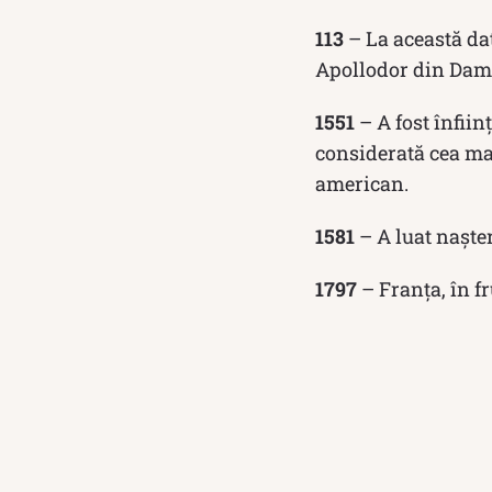
113
– La această dat
Apollodor din Dam
1551
– A fost înfii
considerată cea mai
american.
1581
– A luat nașter
1797
– Franța, în f