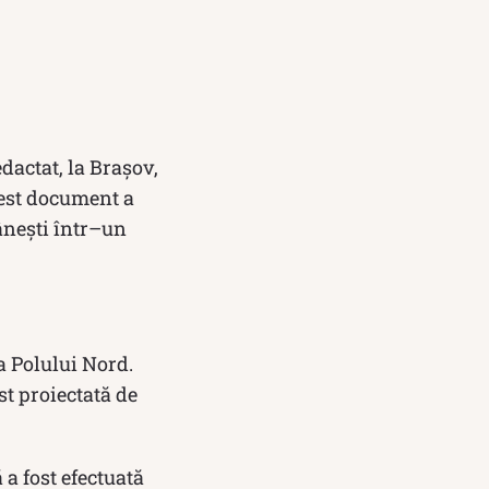
dactat, la Brașov,
cest document a
ânești într–un
a Polului Nord.
t proiectată de
 a fost efectuată