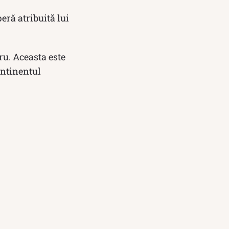
eră atribuită lui
ru. Aceasta este
ontinentul