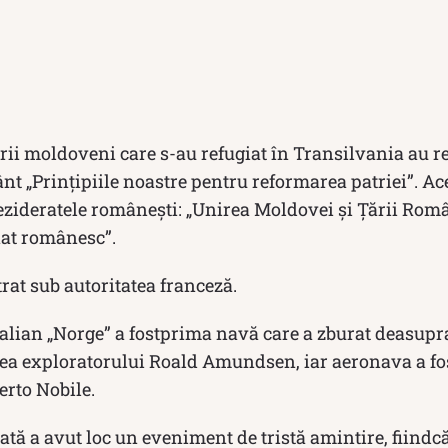
ii moldoveni care s-au refugiat în Transilvania au re
 „Prințipiile noastre pentru reformarea patriei”. A
dezideratele românești: „Unirea Moldovei și Țării Rom
nat românesc”.
rat sub autoritatea franceză.
italian „Norge” a fostprima navă care a zburat deasupr
eea exploratorului Roald Amundsen, iar aeronava a fos
erto Nobile.
tă a avut loc un eveniment de tristă amintire, fiindcă