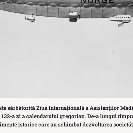
ste sărbătorită Ziua Internațională a Asistenților Med
 132-a zi a calendarului gregorian. De-a lungul timpul
mente istorice care au schimbat dezvoltarea societăți