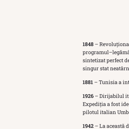
1848
– Revoluționar
programul–legământ
sintetizat perfect 
singur stat neatâr
1881
– Tunisia a int
1926
– Dirijabilul 
Expediția a fost id
pilotul italian Umb
1942
– La această da