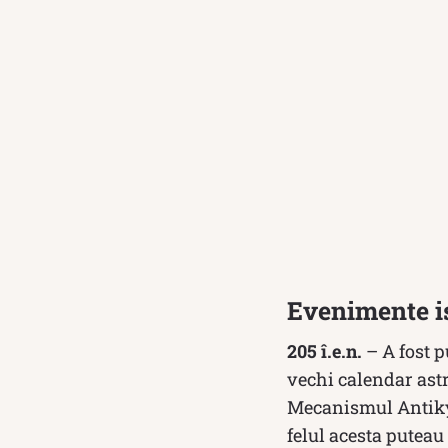
Evenimente is
205 î.e.n.
– A fost p
vechi calendar astr
Mecanismul Antikyth
felul acesta puteau