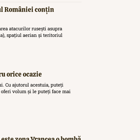
iul României conțin
area atacurilor rusești asupra
), spațiul aerian și teritoriul
ru orice ocazie
. Cu ajutorul acestuia, puteți
 oferi volum și le puteți face mai
 este zona Vrancea o bombă