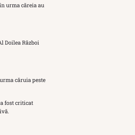
în urma căreia au
Al Doilea Război
n urma căruia peste
 fost criticat
ivă.